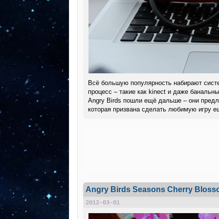
Всё большую популярность набирают систе
процесс – такие как kinect и даже банальн
Angry Birds пошли ещё дальше – они пред
которая призвана сделать любимую игру е
Angry Birds Seasons Cherry Bloss
2012-03-01