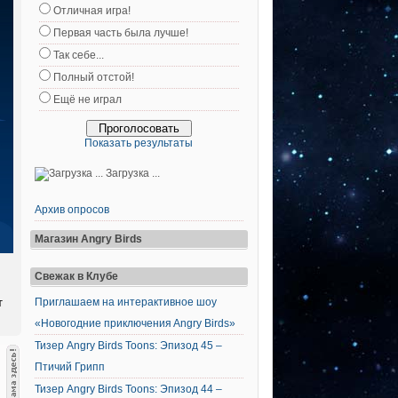
Отличная игра!
Первая часть была лучше!
Так себе...
Полный отстой!
Ещё не играл
Показать результаты
Загрузка ...
Архив опросов
Магазин Angry Birds
Свежак в Клубе
т
Приглашаем на интерактивное шоу
«Новогодние приключения Angry Birds»
Тизер Angry Birds Toons: Эпизод 45 –
Птичий Грипп
Тизер Angry Birds Toons: Эпизод 44 –