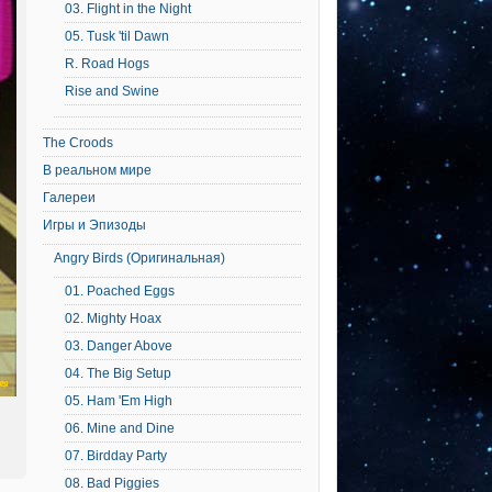
03. Flight in the Night
05. Tusk 'til Dawn
R. Road Hogs
Rise and Swine
The Croods
В реальном мире
Галереи
Игры и Эпизоды
Angry Birds (Оригинальная)
01. Poached Eggs
02. Mighty Hoax
03. Danger Above
04. The Big Setup
05. Ham 'Em High
06. Mine and Dine
07. Birdday Party
08. Bad Piggies