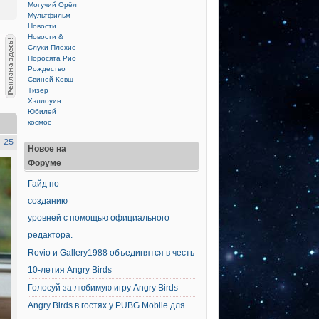
Могучий Орёл
Мультфильм
Новости
Новости &
Слухи
Плохие
Поросята
Рио
Рождество
Свиной Ковш
Тизер
Хэллоуин
Юбилей
космос
 25
Новое на
Форуме
Гайд по
созданию
уровней с помощью официального
редактора.
Rovio и Gallery1988 объединятся в честь
10-летия Angry Birds
Голосуй за любимую игру Angry Birds
Angry Birds в гостях у PUBG Mobile для