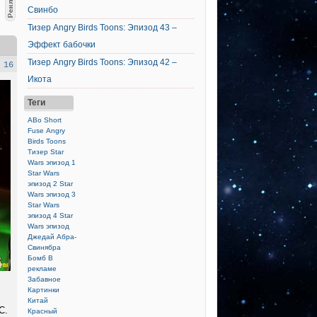
Свинбо
Тизер Angry Birds Toons: Эпизод 43 –
Эффект бабочки
Тизер Angry Birds Toons: Эпизод 42 –
 16
Икота
Теги
ABo Short
Fuse
Angry
Birds Toons
Тизер
Star
Wars эпизод 1
Star Wars
эпизод 2
Star
Wars эпизод 3
Star Wars
эпизод 4
Star
Wars эпизод
Джедай
Абра-
Свинябра
Бомб
В
рекламе
Забавное
Картинки
Китай
С.
Красный