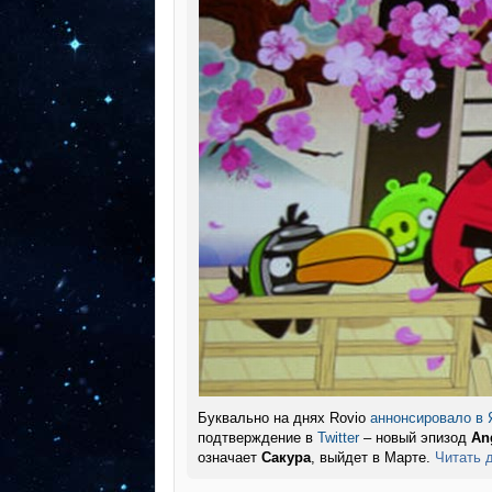
Буквально на днях Rovio
аннонсировало в 
подтверждение в
Twitter
– новый эпизод
An
означает
Сакура
, выйдет в Марте.
Читать 