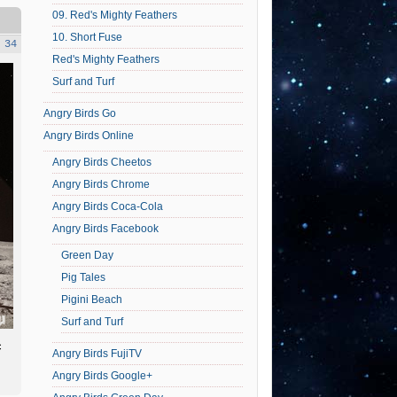
09. Red's Mighty Feathers
10. Short Fuse
 34
Red's Mighty Feathers
Surf and Turf
Angry Birds Go
Angry Birds Online
Angry Birds Cheetos
Angry Birds Chrome
Angry Birds Coca-Cola
Angry Birds Facebook
Green Day
Pig Tales
Pigini Beach
Surf and Turf
с
Angry Birds FujiTV
Angry Birds Google+