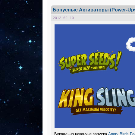
Бонусные Активаторы (Power-Ups
2012-02-10
Буквально накануне запуска
Angry Birds F