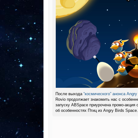
После выхода
“космического” анонса Angry
Rovio продолжает знакомить нас с особенно
запуску ABSpace приурочена промо-акция 
об особенностях Птиц из Angry Birds Space