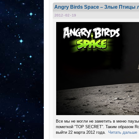
Angry Birds Space – Злые Птицы л
2012-02-19
Все мы не могли не заметить в меню паузы 
пометкой “TOP SECRET”. Таким образом R
выйти 22 марта 2012 года.
Читать дальше