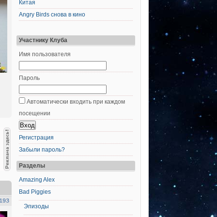
Китая
Angry Birds снова в кино
Участнику Клуба
Имя пользователя
Пароль
Автоматически входить при каждом
посещении
Регистрация
Забыли пароль?
Разделы
Amazing Alex
Bad Piggies
193
Эпизоды