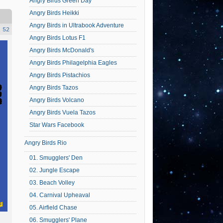
Angry Birds Green Day
Angry Birds Heikki
Angry Birds in Ultrabook Adventure
 52
Angry Birds Lotus F1
Angry Birds McDonald's
Angry Birds Philagelphia Eagles
Angry Birds Pistachios
Angry Birds Tazos
Angry Birds Volcano
Angry Birds Vuela Tazos
Star Wars Facebook
Angry Birds Rio
01. Smugglers' Den
02. Jungle Escape
03. Beach Volley
04. Carnival Upheaval
05. Airfield Chase
06. Smugglers' Plane