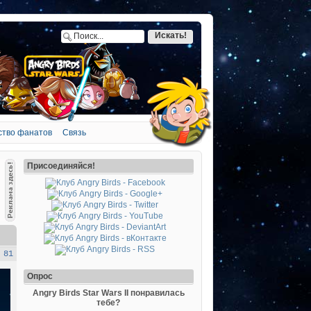
ство фанатов
Связь
Присоединяйся!
 81
Опрос
Angry Birds Star Wars II понравилась
тебе?