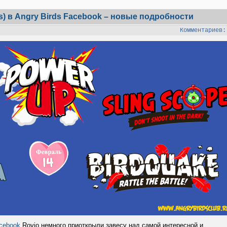
) в Angry Birds Facebook – новые подробности
Комментариев:
acebook
Rovio немного приоткрыли завесу над самой интересной и