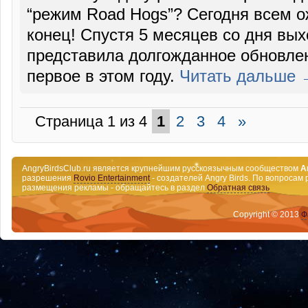
“режим Road Hogs”? Сегодня всем 
конец! Спустя 5 месяцев со дня выхо
представила долгожданное обновлен
первое в этом году.
Читать дальше 
Страница 1 из 4
1
2
3
4
»
AngryBirdsClub.ru является крупнейшим русскоязычным сообществом
A
разрешения
Rovio Entertainment
- создателей Angry Birds. По вопросам 
размещения рекламы - обращайтесь в раздел
Обратная связь
Copyright © 2013
Ф