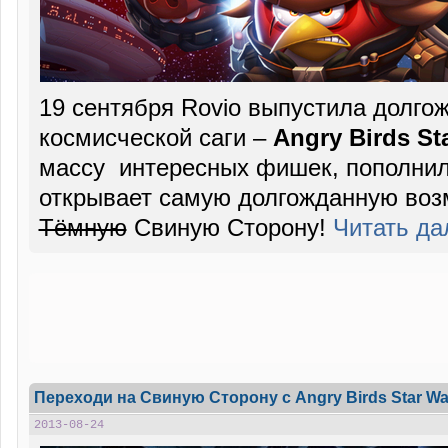
19 сентября Rovio выпустила долго
космисческой саги –
Angry Birds Sta
массу интересных фишек, пополни
открывает самую долгожданную возм
Тёмную
Свиную Сторону!
Читать д
Переходи на Свиную Сторону с Angry Birds Star War
2013-08-24