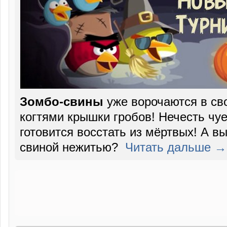
Зомбо-свины
уже ворочаются в сво
когтями крышки гробов! Нечесть чу
готовится восстать из мёртвых! А в
свиной нежитью?
Читать дальше →