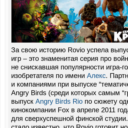
За свою историю Rovio успела выпу
игр – это знаменитая серия про вой
не снискавшая популярности игра-г
изобретателя по имени
Алекс
. Парт
и компаниями при выпуске “тематиче
Angry Birds (среди которых самым “
выпуск
Angry Birds Rio
по сюжету од
кинокомпании Fox в апреле 2011 год
для сверхуспешной финской студии.
стало известно, что Rovio готовит н