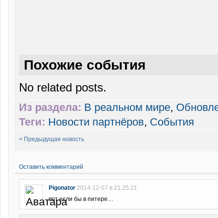
Похожие события
No related posts.
Из раздела:
В реальном мире
,
Обновл
Теги:
Новости партнёров
,
События
< Предыдущая новость
Оставить комментарий
Pigonator
2014-12-07 в 21:25:21
вот если бы в питере…