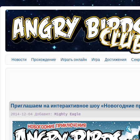
Новости
Прохождение
Играть онлайн
Игра
Достижения
Сек
Приглашаем на интерактивное шоу «Новогодние пр
2014-12-04 Добавил:
Mighty Eagle