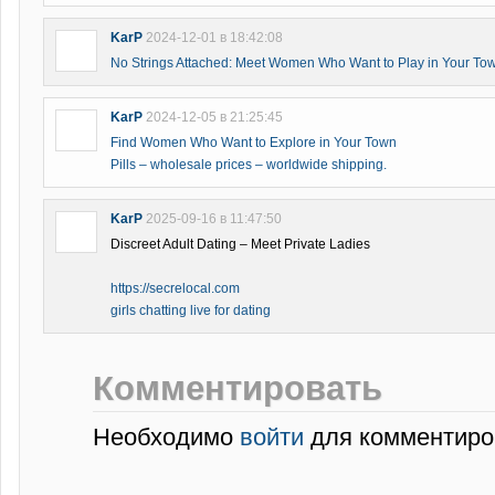
KarP
2024-12-01 в 18:42:08
No Strings Attached: Meet Women Who Want to Play in Your To
KarP
2024-12-05 в 21:25:45
Find Women Who Want to Explore in Your Town
Pills – wholesale prices – worldwide shipping.
KarP
2025-09-16 в 11:47:50
Discreet Adult Dating – Meet Private Ladies
https://secrelocal.com
girls chatting live for dating
Комментировать
Необходимо
войти
для комментиро