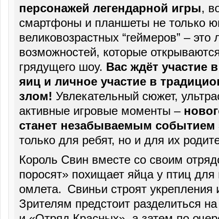
персонажей легендарной игры
, в
смартфоны и планшеты не только юн
великовозрастных “геймеров” – это
возможностей, которые открываются
грядущего шоу.
Вас ждёт участие 
яиц и личное участие в традици
злом!
Увлекательный сюжет, ультра
активные игровые моменты –
новог
станет незабываемым событием 
только для ребят, но и для их родит
Король Свин вместе со своим отряд
поросят» похищает яйца у птиц для 
омлета. Свиньи строят укрепления 
Зрителям предстоит разделиться на
и «Отряд Красных», а затем по оче