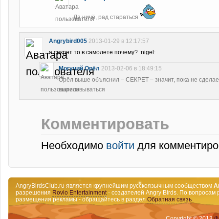
Да ничё, рад стараться
Angrybird005
2013-01-29 в 12:17:57
а секрет то в самолете почему? :nigel:
Могучий Орёл
2013-02-06 в 18:49:15
Орёл выше объяснил – СЕКРЕТ – значит, пока не сделае
вырисовываться
Комментировать
Необходимо
войти
для комментиро
AngryBirdsClub.ru является крупнейшим русскоязычным сообществом
A
разрешения
Rovio Entertainment
- создателей Angry Birds. По вопросам 
размещения рекламы - обращайтесь в раздел
Обратная связь
Copyright © 2013
Ф