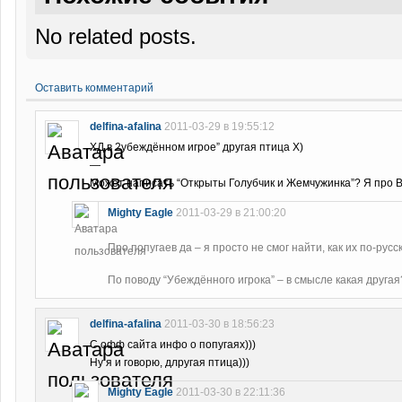
No related posts.
Оставить комментарий
delfina-afalina
2011-03-29 в 19:55:12
ХД в 2убеждённом игрое” другая птица Х)
—
Может написать “Открыты Голубчик и Жемчужинка”? Я про Bir
Mighty Eagle
2011-03-29 в 21:00:20
Про попугаев да – я просто не смог найти, как их по-рус
По поводу “Убеждённого игрока” – в смысле какая друга
delfina-afalina
2011-03-30 в 18:56:23
С офф сайта инфо о попугаях)))
Ну я и говорю, длругая птица)))
Mighty Eagle
2011-03-30 в 22:11:36