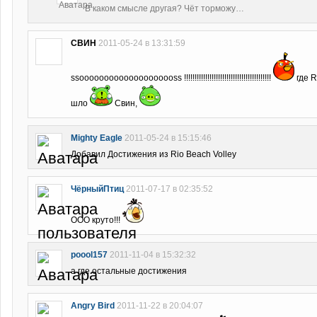
В каком смысле другая? Чёт торможу…
СВИН
2011-05-24 в 13:31:59
ssoooooooooooooooooooss !!!!!!!!!!!!!!!!!!!!!!!!!!!!!!!!!!!!!!!!!
где 
шло
Свин,
Mighty Eagle
2011-05-24 в 15:15:46
Добавил Достижения из Rio Beach Volley
ЧёрныйПтиц
2011-07-17 в 02:35:52
ООО круто!!!
poool157
2011-11-04 в 15:32:32
а где остальные достижения
Angry Bird
2011-11-22 в 20:04:07