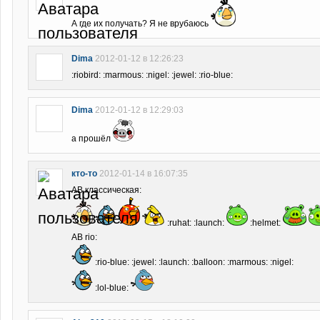
А где их получать? Я не врубаюсь
Dima
2012-01-12 в 12:26:23
:riobird: :marmous: :nigel: :jewel: :rio-blue:
Dima
2012-01-12 в 12:29:03
а прошёл
кто-то
2012-01-14 в 16:07:35
АВ классическая:
:ruhat: :launch:
:helmet:
АВ rio:
:rio-blue: :jewel: :launch: :balloon: :marmous: :nigel:
:lol-blue: