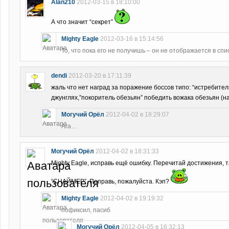
Alan210
2012-03-15 в 18:10:00
А что значит “секрет”
Mighty Eagle
2012-03-16 в 15:14:56
То, что пока его не получишь – он не отображается в сп
dendi
2012-03-20 в 17:11:39
жаль что нет наград за поражение боссов типо: “истребите
джунглях,”покоритель обезьян” победить вожака обезьян (н
Могучий Орёл
2012-04-02 в 18:29:07
Ага…
Могучий Орёл
2012-04-02 в 18:31:33
Mighty Eagle, исправь ещё ошибку. Перечитай достижения, 
“СНАЙМЕР”. Поправь, пожалуйста. Кэп?
Mighty Eagle
2012-04-02 в 19:19:32
пофиксил, пасиб
Могучий Орёл
2012-04-05 в 16:32:13