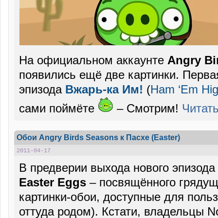
На официальном аккаунте
Angry Bi
появились ещё две картинки. Перв
эпизода
Вжарь-ка Им!
(
Ham ‘Em Hig
сами поймёте
– Смотрим!
Читат
Обои Angry Birds Seasons к Пасхе (Easter)
2011-04-17
В предверии выхода нового эпизод
Easter Eggs
– посвящённого грядущ
картинки-обои, доступные для поль
оттуда родом). Кстати, владельцы N