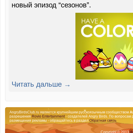
новый эпизод “сезонов”.
Читать дальше →
AngryBirdsClub.ru является крупнейшим русскоязычным сообществом
A
разрешения
Rovio Entertainment
- создателей Angry Birds. По вопросам 
размещения рекламы - обращайтесь в раздел
Обратная связь
Copyright © 2013
Ф