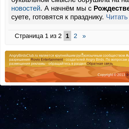
новостей
. А начнём мы с
Рождеств
суете, готовятся к празднику.
Читать
Страница 1 из 2
1
2
»
AngryBirdsClub.ru является крупнейшим русскоязычным сообществом
A
разрешения
Rovio Entertainment
- создателей Angry Birds. По вопросам 
размещения рекламы - обращайтесь в раздел
Обратная связь
Copyright © 2013
Ф