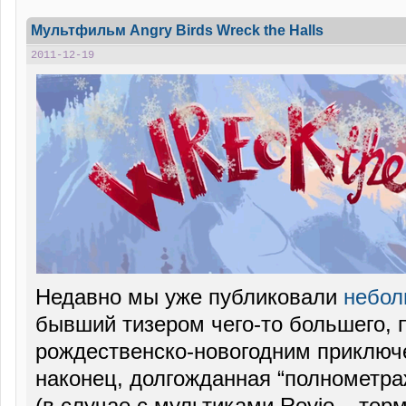
Мультфильм Angry Birds Wreck the Halls
2011-12-19
Недавно мы уже публиковали
небол
бывший тизером чего-то большего, 
рождественско-новогодним приключе
наконец, долгожданная “полнометр
(в случае с мультиками Rovio – тер