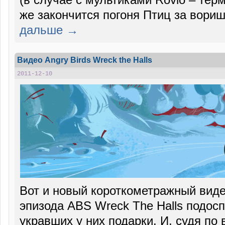
же закончится погоня Птиц за вори
дальше →
Видео Angry Birds Wreck the Halls
2011-12-10
Вот и новый короткометражный виде
эпизода ABS Wreck The Halls подосп
укравших у них подарки. И, судя по 