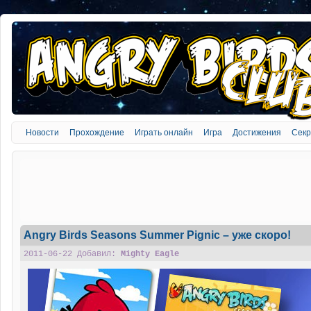
Новости
Прохождение
Играть онлайн
Игра
Достижения
Сек
Angry Birds Seasons Summer Pignic – уже скоро!
2011-06-22 Добавил:
Mighty Eagle