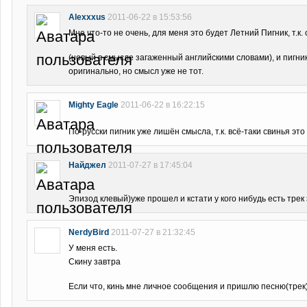
Alexxxus
2011-06-22 в 15:53:56
Мне что-то не очень, для меня это будет Летний Пигник, т.к.
(новый в смысле загаженный английскими словами), и пигни
оригинально, но смысл уже не тот.
Mighty Eagle
2011-06-22 в 16:22:15
По-русски пигник уже лишён смысла, т.к. всё-таки свинья это
Найджел
2011-07-27 в 17:45:04
Эпизод клевый)уже прошел и кстати у кого нибудь есть трек
NerdyBird
2011-07-27 в 21:32:45
У меня есть.
Скину завтра
Если что, кинь мне личное сообщения и пришлю песню(трек