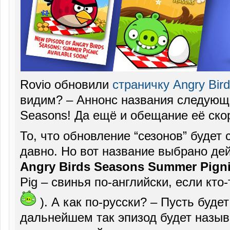
Rovio обновили
страничку Angry Bir
видим? – Аннонс названия следующе
Seasons! Да ещё и обещание её ско
То, что обновление “сезонов” будет 
давно. Но вот название выбрано де
Angry Birds Seasons Summer Pign
Pig – свинья по-английски, если кто-
). А как по-русски? – Пусть будет
дальнейшем так эпизод будет называ