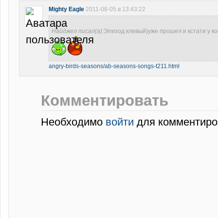
Mighty Eagle
2011-08-05 в 13:43:22
Найджел писал(а):
Эпизод клевый)уже прошел и кстати у ко
angry-birds-seasons/ab-seasons-songs-t211.html
Комментировать
Необходимо
войти
для комментиро