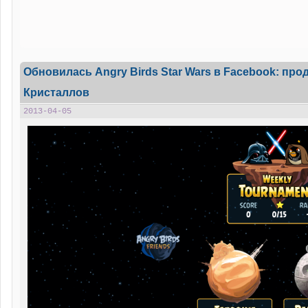
Обновилась Angry Birds Star Wars в Facebook: про
Кристаллов
2013-04-05