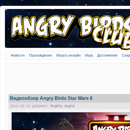
Новости
Прохождение
Играть онлайн
Игра
Достижения
Сек
Видеообзор Angry Birds Star Wars II
2013-10-13 Добавил:
Mighty Eagle