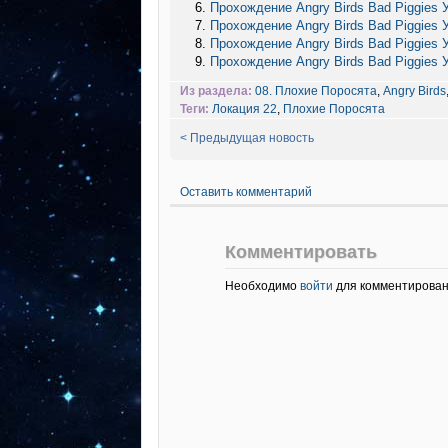
Прохождение Angry Birds Bad Piggies 
Прохождение Angry Birds Bad Piggies 
Прохождение Angry Birds Bad Piggies 
Прохождение Angry Birds Bad Piggies 
Из раздела:
08. Плохие Поросята
,
Angry Birds
Теги:
Локация 22
,
Плохие Поросята
< Предыдущая новость
Оставить комментарий
Комментировать
Необходимо
войти
для комментирован