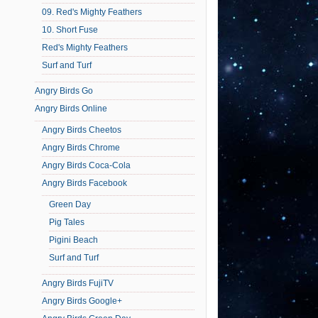
09. Red's Mighty Feathers
10. Short Fuse
Red's Mighty Feathers
Surf and Turf
Angry Birds Go
Angry Birds Online
Angry Birds Cheetos
Angry Birds Chrome
Angry Birds Coca-Cola
Angry Birds Facebook
Green Day
Pig Tales
Pigini Beach
Surf and Turf
Angry Birds FujiTV
Angry Birds Google+