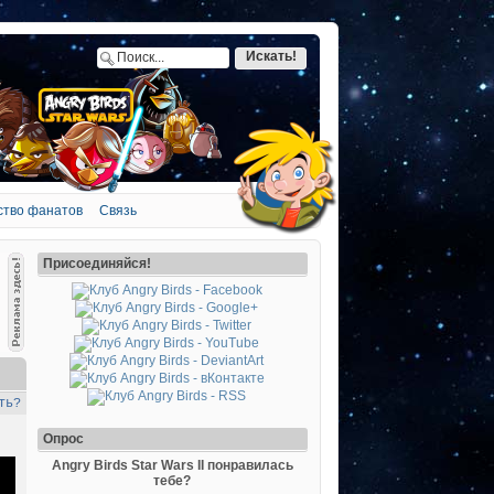
ство фанатов
Связь
Присоединяйся!
ть?
Опрос
Angry Birds Star Wars II понравилась
тебе?