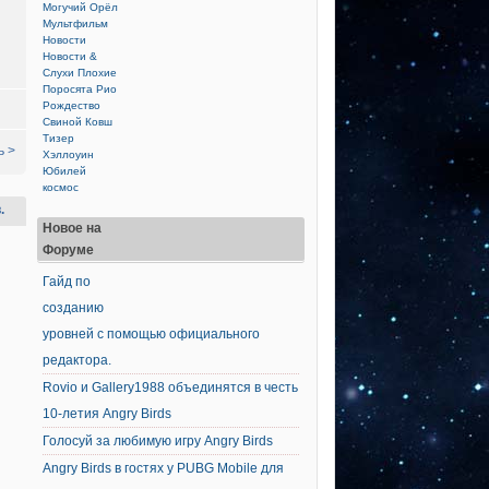
Могучий Орёл
Мультфильм
Новости
Новости &
Слухи
Плохие
Поросята
Рио
Рождество
Свиной Ковш
Тизер
ь >
Хэллоуин
Юбилей
космос
.
Новое на
Форуме
Гайд по
созданию
уровней с помощью официального
редактора.
Rovio и Gallery1988 объединятся в честь
10-летия Angry Birds
Голосуй за любимую игру Angry Birds
Angry Birds в гостях у PUBG Mobile для