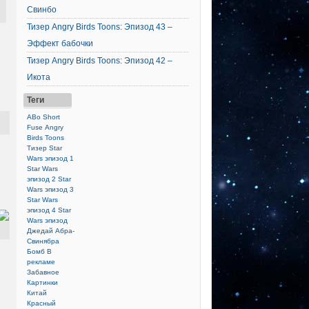
Свинбо
Тизер Angry Birds Toons: Эпизод 43 –
Эффект бабочки
Тизер Angry Birds Toons: Эпизод 42 –
Икота
Теги
ABo Short
Fuse
Angry
Birds Toons
Тизер
Star
Wars эпизод 1
Star Wars
эпизод 2
Star
Wars эпизод 3
Star Wars
эпизод 4
Star
Wars эпизод
Джедай
Абра-
Свинябра
Бомб
В
рекламе
Забавное
Картинки
Китай
Красный