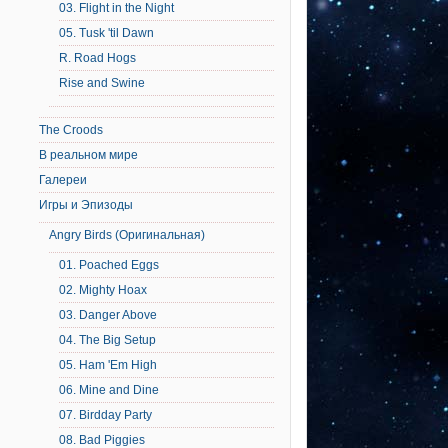
03. Flight in the Night
05. Tusk 'til Dawn
R. Road Hogs
Rise and Swine
The Croods
В реальном мире
Галереи
Игры и Эпизоды
Angry Birds (Оригинальная)
01. Poached Eggs
02. Mighty Hoax
03. Danger Above
04. The Big Setup
05. Ham 'Em High
06. Mine and Dine
07. Birdday Party
08. Bad Piggies