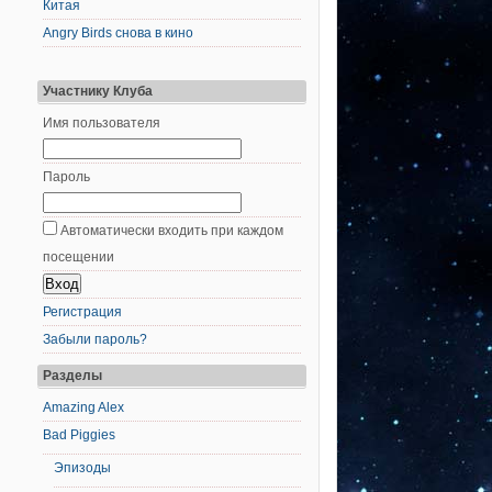
Китая
Angry Birds снова в кино
Участнику Клуба
Имя пользователя
Пароль
Автоматически входить при каждом
посещении
Регистрация
Забыли пароль?
Разделы
Amazing Alex
Bad Piggies
Эпизоды