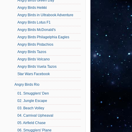
Angry Birds Green Day
Angry Birds Heikki
Angry Birds in Ultrabook Adventure
Angry Birds Lotus F1
Angry Birds McDonald's
Angry Birds Philagelphia Eagles
Angry Birds Pistachios
Angry Birds Tazos
Angry Birds Volcano
Angry Birds Vuela Tazos
Star Wars Facebook
Angry Birds Rio
01. Smugglers' Den
02. Jungle Escape
03. Beach Volley
04. Carnival Upheaval
05. Airfield Chase
06. Smugglers' Plane