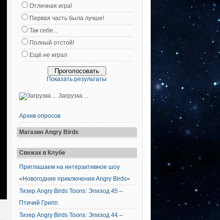
Отличная игра!
Первая часть была лучше!
Так себе...
Полный отстой!
Ещё не играл
Показать результаты
Загрузка ...
Архив опросов
Магазин Angry Birds
Свежак в Клубе
Приглашаем на интерактивное шоу
«Новогодние приключения Angry Birds»
Тизер Angry Birds Toons: Эпизод 45 –
Птичий Грипп
Тизер Angry Birds Toons: Эпизод 44 –