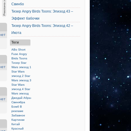
Свинбо
Тизер Angry Birds Toons: Эпизод 43 –
Эффект бабочки
Тизер Angry Birds Toons: Эпизод 42 –
Икота
нет
Теги
ABo Short
Fuse
Angry
Birds Toons
Тизер
Star
нет
Wars эпизод 1
Star Wars
эпизод 2
Star
Wars эпизод 3
Star Wars
эпизод 4
Star
Wars эпизод
Джедай
Абра-
нет
Свинябра
Бомб
В
рекламе
Забавное
Картинки
Китай
Красный