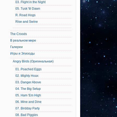
03. Flight in the Night
05. Tusk 'til Dawn
R. Road Hogs
Rise and Swine
The Croods
В реальном мире
Галереи
Игры и Эпизоды
Angry Birds (Оригинальная)
01. Poached Eggs
02. Mighty Hoax
03. Danger Above
04. The Big Setup
05. Ham 'Em High
06. Mine and Dine
07. Birdday Party
08. Bad Piggies