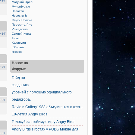
нет
Могучий Орёл
Мультфильм
Новости
Новости &
Слухи
Плохие
Поросята
Рио
Рождество
нет
Свиной Ковш
Тизер
Хэллоуин
Юбилей
космос
Новое на
нет
Форуме
Гайд по
созданию
уровней с помощью официального
редактора.
нет
Rovio и Gallery1988 объединятся в честь
10-летия Angry Birds
Голосуй за любимую игру Angry Birds
Angry Birds в гостях у PUBG Mobile для
нет