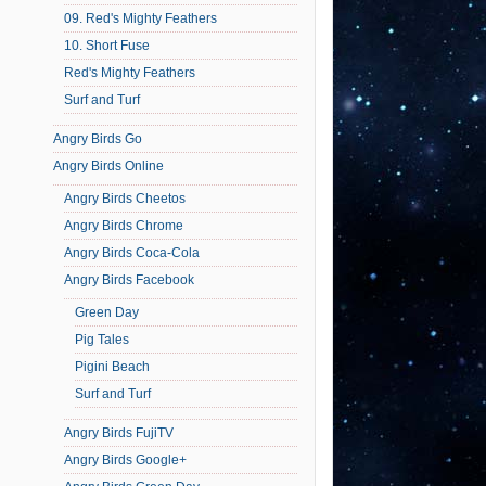
09. Red's Mighty Feathers
10. Short Fuse
Red's Mighty Feathers
Surf and Turf
Angry Birds Go
Angry Birds Online
Angry Birds Cheetos
Angry Birds Chrome
Angry Birds Coca-Cola
Angry Birds Facebook
Green Day
Pig Tales
Pigini Beach
Surf and Turf
Angry Birds FujiTV
Angry Birds Google+