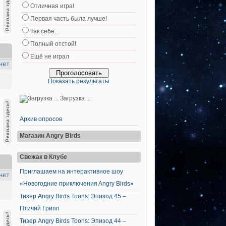
Отличная игра!
Первая часть была лучше!
Так себе...
Полный отстой!
Ещё не играл
нет
Показать результаты
Загрузка ...
Архив опросов
Магазин Angry Birds
Свежак в Клубе
Приглашаем на интерактивное шоу
нет
«Новогодние приключения Angry Birds»
Тизер Angry Birds Toons: Эпизод 45 –
Птичий Грипп
Тизер Angry Birds Toons: Эпизод 44 –