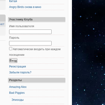
Китая
Angry Birds снова в кино
Участнику Клуба
нет
Имя пользователя
Пароль
Автоматически входить при каждом
посещении
Регистрация
Забыли пароль?
Разделы
Amazing Alex
Bad Piggies
Эпизоды