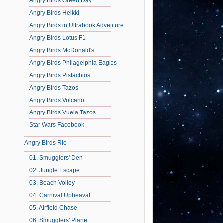
Angry Birds Green Day
Angry Birds Heikki
Angry Birds in Ultrabook Adventure
Angry Birds Lotus F1
Angry Birds McDonald's
Angry Birds Philagelphia Eagles
Angry Birds Pistachios
Angry Birds Tazos
Angry Birds Volcano
Angry Birds Vuela Tazos
Star Wars Facebook
Angry Birds Rio
01. Smugglers' Den
02. Jungle Escape
03. Beach Volley
04. Carnival Upheaval
05. Airfield Chase
06. Smugglers' Plane