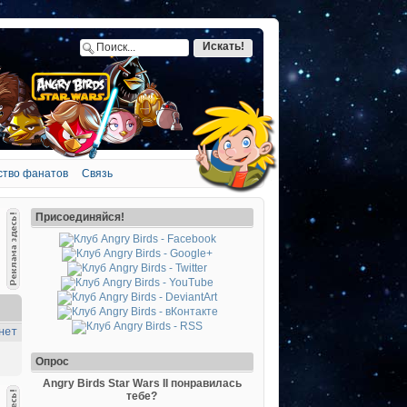
ство фанатов
Связь
Присоединяйся!
нет
Опрос
Angry Birds Star Wars II понравилась
тебе?