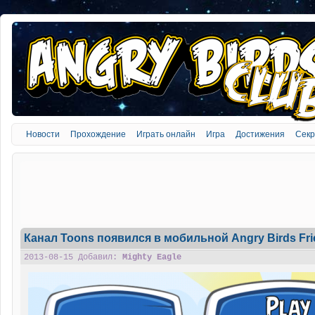
Новости
Прохождение
Играть онлайн
Игра
Достижения
Сек
Канал Toons появился в мобильной Angry Birds Fri
2013-08-15 Добавил:
Mighty Eagle