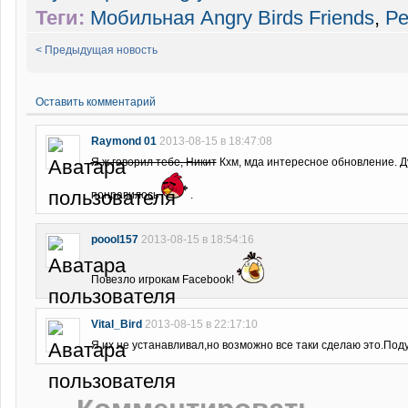
Теги:
Мобильная Angry Birds Friends
,
Ре
< Предыдущая новость
Оставить комментарий
Raymond 01
2013-08-15 в 18:47:08
Я ж говорил тебе, Никит
Кхм, мда интересное обновление. Д
понравилось
.
poool157
2013-08-15 в 18:54:16
Повезло игрокам Facebook!
Vital_Bird
2013-08-15 в 22:17:10
Я их не устанавливал,но возможно все таки сделаю это.По