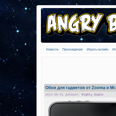
Новости
Прохождение
Играть онлайн
Иг
Обои для гаджетов от Zooma и Mr
2012-08-01 Добавил:
Mighty Eagle