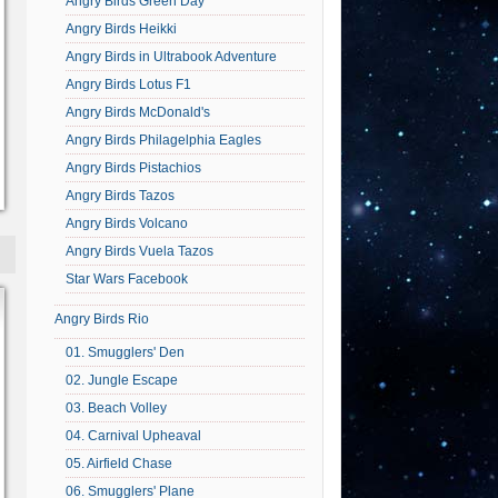
Angry Birds Green Day
Angry Birds Heikki
Angry Birds in Ultrabook Adventure
Angry Birds Lotus F1
Angry Birds McDonald's
Angry Birds Philagelphia Eagles
Angry Birds Pistachios
Angry Birds Tazos
Angry Birds Volcano
Angry Birds Vuela Tazos
Star Wars Facebook
Angry Birds Rio
01. Smugglers' Den
02. Jungle Escape
03. Beach Volley
04. Carnival Upheaval
05. Airfield Chase
06. Smugglers' Plane