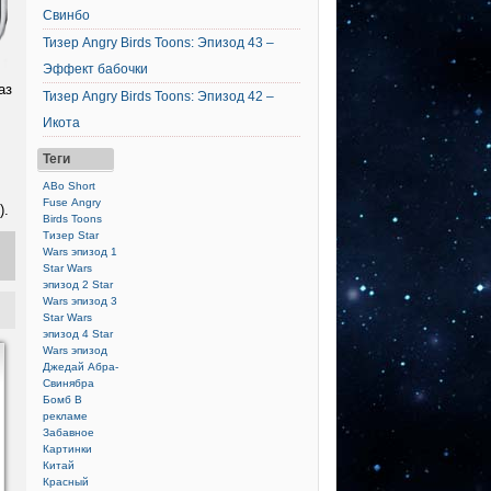
Свинбо
Тизер Angry Birds Toons: Эпизод 43 –
Эффект бабочки
аз
Тизер Angry Birds Toons: Эпизод 42 –
Икота
Теги
ABo Short
Fuse
Angry
).
Birds Toons
Тизер
Star
Wars эпизод 1
Star Wars
эпизод 2
Star
Wars эпизод 3
Star Wars
эпизод 4
Star
Wars эпизод
Джедай
Абра-
Свинябра
Бомб
В
рекламе
Забавное
Картинки
Китай
Красный