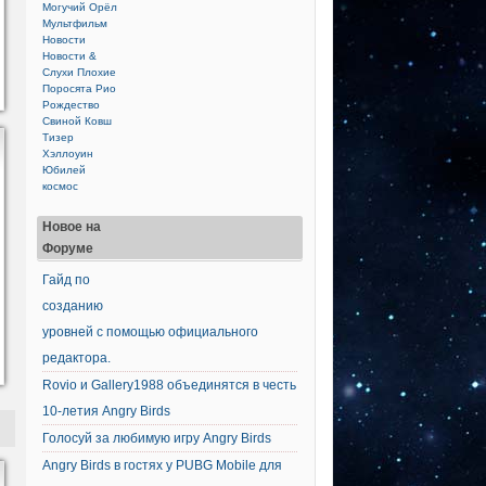
Могучий Орёл
Мультфильм
Новости
Новости &
Слухи
Плохие
Поросята
Рио
Рождество
Свиной Ковш
Тизер
Хэллоуин
Юбилей
космос
Новое на
Форуме
Гайд по
созданию
уровней с помощью официального
редактора.
Rovio и Gallery1988 объединятся в честь
10-летия Angry Birds
Голосуй за любимую игру Angry Birds
Angry Birds в гостях у PUBG Mobile для