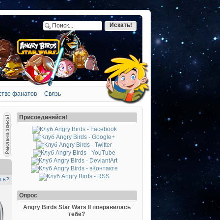
ство фанатов
Связь
Присоединяйся!
ть?
Опрос
Angry Birds Star Wars II понравилась
тебе?