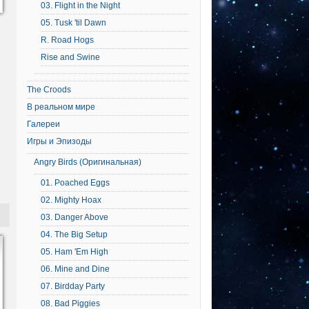
03. Flight in the Night
05. Tusk 'til Dawn
R. Road Hogs
Rise and Swine
The Croods
В реальном мире
Галереи
Игры и Эпизоды
Angry Birds (Оригинальная)
01. Poached Eggs
02. Mighty Hoax
03. Danger Above
04. The Big Setup
05. Ham 'Em High
06. Mine and Dine
07. Birdday Party
08. Bad Piggies