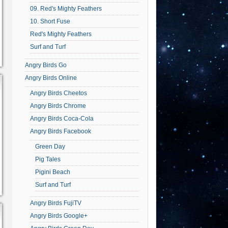
09. Red's Mighty Feathers
10. Short Fuse
Red's Mighty Feathers
Surf and Turf
Angry Birds Go
Angry Birds Online
Angry Birds Cheetos
Angry Birds Chrome
Angry Birds Coca-Cola
Angry Birds Facebook
Green Day
Pig Tales
Pigini Beach
Surf and Turf
Angry Birds FujiTV
Angry Birds Google+