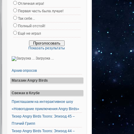
Отличная игра!
Первая часть была лучше!
Так себе...
Полный отстой!
Ещё не играл
Показать результаты
Загрузка ...
Архив опросов
Магазин Angry Birds
Свежак в Клубе
Приглашаем на интерактивное шоу
«Новогодние приключения Angry Birds»
Тизер Angry Birds Toons: Эпизод 45 –
Птичий Грипп
Тизер Angry Birds Toons: Эпизод 44 –