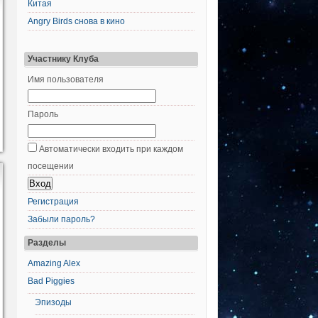
Китая
Angry Birds снова в кино
Участнику Клуба
Имя пользователя
Пароль
Автоматически входить при каждом
посещении
Регистрация
Забыли пароль?
Разделы
Amazing Alex
Bad Piggies
Эпизоды