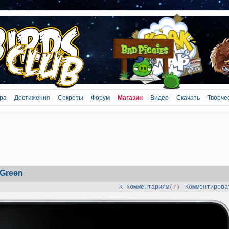
ра
Достижения
Секреты
Форум
Магазин
Видео
Скачать
Творче
.Green
К комментариям
(7)
Комментирова