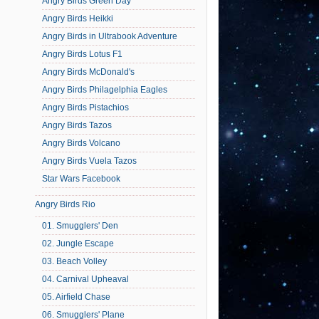
Angry Birds Green Day
Angry Birds Heikki
Angry Birds in Ultrabook Adventure
Angry Birds Lotus F1
Angry Birds McDonald's
Angry Birds Philagelphia Eagles
Angry Birds Pistachios
Angry Birds Tazos
Angry Birds Volcano
Angry Birds Vuela Tazos
Star Wars Facebook
Angry Birds Rio
01. Smugglers' Den
02. Jungle Escape
03. Beach Volley
04. Carnival Upheaval
05. Airfield Chase
06. Smugglers' Plane