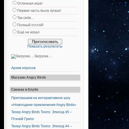
Отличная игра!
Первая часть была лучше!
Так себе...
Полный отстой!
Ещё не играл
Показать результаты
Загрузка ...
Архив опросов
Магазин Angry Birds
Свежак в Клубе
Приглашаем на интерактивное шоу
«Новогодние приключения Angry Birds»
Тизер Angry Birds Toons: Эпизод 45 –
Птичий Грипп
Тизер Angry Birds Toons: Эпизод 44 –