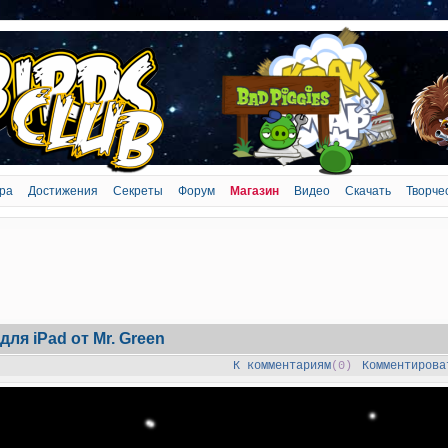
ра
Достижения
Секреты
Форум
Магазин
Видео
Скачать
Творче
для iPad от Mr. Green
К комментариям
(0)
Комментирова