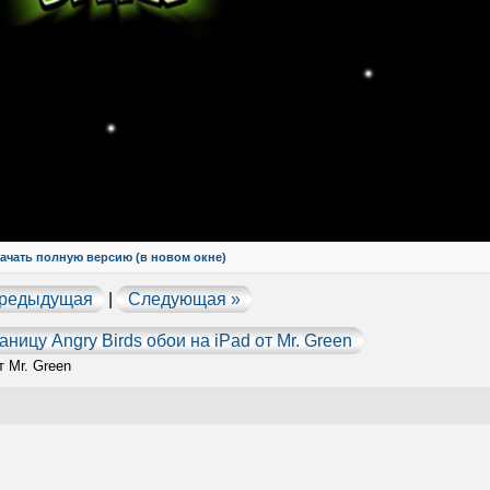
ачать полную версию (в новом окне)
Предыдущая
|
Следующая »
раницу
Angry Birds обои на iPad от Mr. Green
т Mr. Green