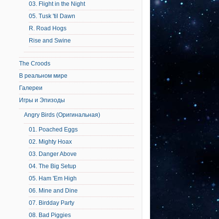
03. Flight in the Night
05. Tusk 'til Dawn
R. Road Hogs
Rise and Swine
The Croods
В реальном мире
Галереи
Игры и Эпизоды
Angry Birds (Оригинальная)
01. Poached Eggs
02. Mighty Hoax
03. Danger Above
04. The Big Setup
05. Ham 'Em High
06. Mine and Dine
07. Birdday Party
08. Bad Piggies