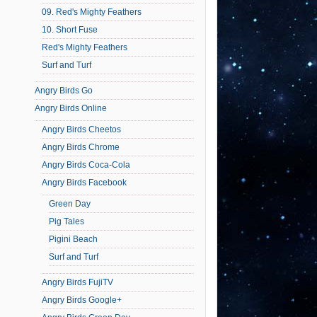
09. Red's Mighty Feathers
10. Short Fuse
Red's Mighty Feathers
Surf and Turf
Angry Birds Go
Angry Birds Online
Angry Birds Cheetos
Angry Birds Chrome
Angry Birds Coca-Cola
Angry Birds Facebook
Green Day
Pig Tales
Pigini Beach
Surf and Turf
Angry Birds FujiTV
Angry Birds Google+