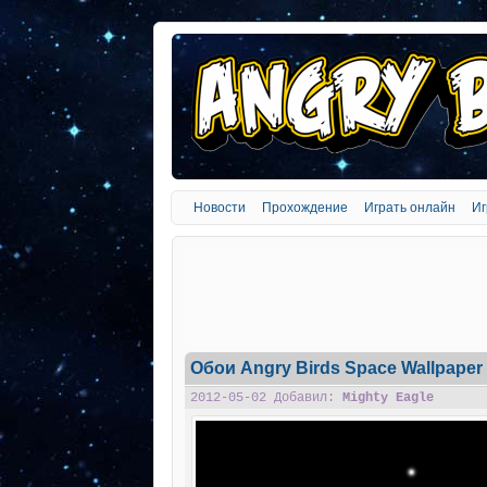
Новости
Прохождение
Играть онлайн
Иг
Обои Angry Birds Space Wallpaper 
2012-05-02 Добавил:
Mighty Eagle