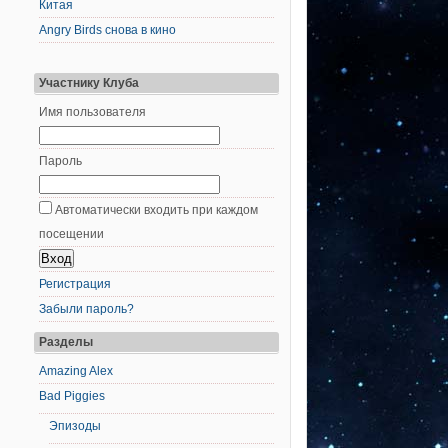
Китая
Angry Birds снова в кино
Участнику Клуба
Имя пользователя
Пароль
Автоматически входить при каждом
посещении
Регистрация
Забыли пароль?
Разделы
Amazing Alex
Bad Piggies
Эпизоды