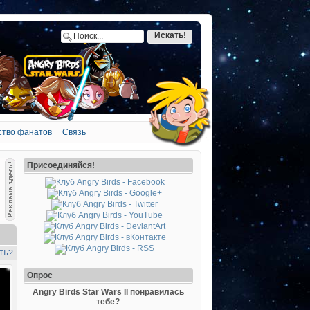
ство фанатов
Связь
Присоединяйся!
ть?
Опрос
Angry Birds Star Wars II понравилась
тебе?