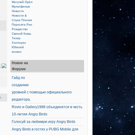
Могучий Орёл
Мультфильм
Новости
Новости &
Слухи
Плохие
Поросята
Рио
Рождество
Свиной Ковш
Тизер
Хэллоуин
Юбилей
космос
Новое на
Форуме
Гайд по
созданию
уровней с помощью официального
.
редактора.
Rovio и Gallery1988 объединятся в честь
10-летия Angry Birds
Голосуй за любимую игру Angry Birds
Angry Birds в гостях у PUBG Mobile для