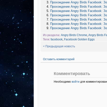
Прохождение Angry Birds Facebook: З
Прохождение Angry Birds Facebook: З
Прохождение Angry Birds Facebook: З
Прохождение Angry Birds Facebook: З
Прохождение Angry Birds Facebook: З
Прохождение Angry Birds Facebook: З
Прохождение Angry Birds Facebook: З
Из раздела:
Angry Birds Chrome
,
Angry Birds F
Теги:
facebook
,
Facebook Golden Eggs
< Предыдущая новость
Оставить комментарий
Комментировать
Необходимо
войти
для комментирован