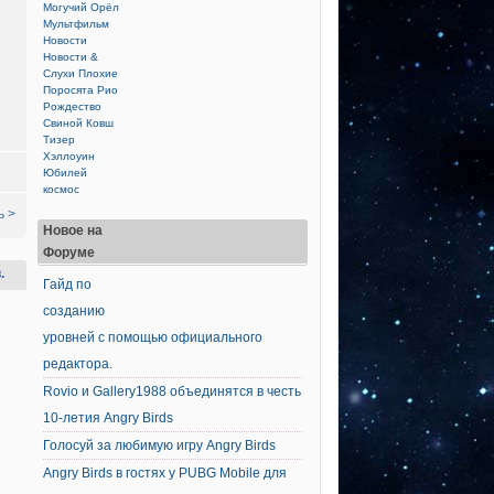
Могучий Орёл
Мультфильм
Новости
Новости &
Слухи
Плохие
Поросята
Рио
Рождество
Свиной Ковш
Тизер
Хэллоуин
Юбилей
космос
ь >
Новое на
Форуме
.
Гайд по
созданию
уровней с помощью официального
редактора.
Rovio и Gallery1988 объединятся в честь
10-летия Angry Birds
Голосуй за любимую игру Angry Birds
Angry Birds в гостях у PUBG Mobile для