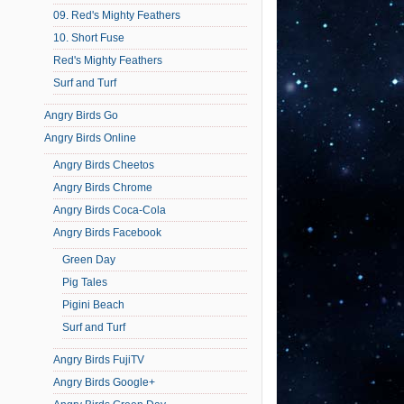
09. Red's Mighty Feathers
10. Short Fuse
Red's Mighty Feathers
Surf and Turf
Angry Birds Go
Angry Birds Online
Angry Birds Cheetos
Angry Birds Chrome
Angry Birds Coca-Cola
Angry Birds Facebook
Green Day
Pig Tales
Pigini Beach
Surf and Turf
Angry Birds FujiTV
Angry Birds Google+