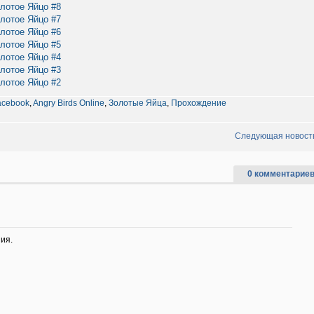
олотое Яйцо #8
олотое Яйцо #7
олотое Яйцо #6
олотое Яйцо #5
олотое Яйцо #4
олотое Яйцо #3
олотое Яйцо #2
acebook
,
Angry Birds Online
,
Золотые Яйца
,
Прохождение
Следующая новост
0 комментариев
ия.