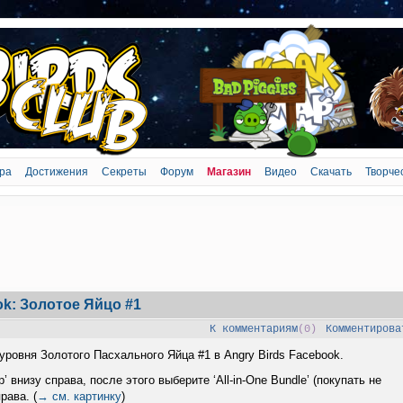
ра
Достижения
Секреты
Форум
Магазин
Видео
Скачать
Творче
k: Золотое Яйцо #1
К комментариям
(0)
Комментирова
уровня Золотого Пасхального Яйца #1 в Angry Birds Facebook.
 внизу справа, после этого выберите ‘All-in-One Bundle’ (покупать не
рава. (
→ см. картинку
)