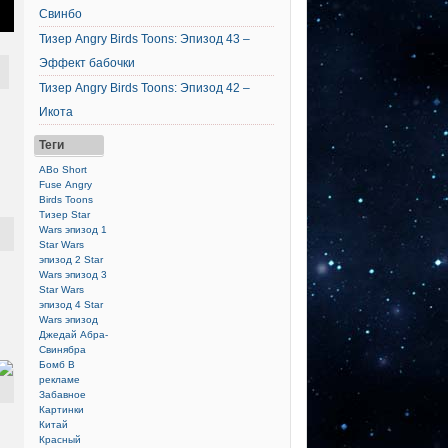
Свинбо
Тизер Angry Birds Toons: Эпизод 43 –
Эффект бабочки
Тизер Angry Birds Toons: Эпизод 42 –
Икота
Теги
ABo Short
Fuse
Angry
Birds Toons
Тизер
Star
Wars эпизод 1
Star Wars
эпизод 2
Star
Wars эпизод 3
Star Wars
эпизод 4
Star
Wars эпизод
Джедай
Абра-
Свинябра
Бомб
В
рекламе
Забавное
Картинки
Китай
Красный