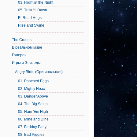
03. Flight in the Night
05. Tusk 'til Dawn
R. Road Hogs
Rise and Swine
The Croods
В реальном мире
Галереи
Игры и Эпизоды
Angry Birds (Оригинальная)
01. Poached Eggs
02. Mighty Hoax
03. Danger Above
04. The Big Setup
05. Ham 'Em High
06. Mine and Dine
07. Birdday Party
08. Bad Piggies