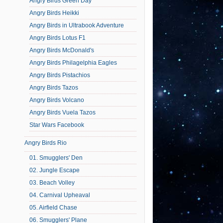
Angry Birds Green Day
Angry Birds Heikki
Angry Birds in Ultrabook Adventure
Angry Birds Lotus F1
Angry Birds McDonald's
Angry Birds Philagelphia Eagles
Angry Birds Pistachios
Angry Birds Tazos
Angry Birds Volcano
Angry Birds Vuela Tazos
Star Wars Facebook
Angry Birds Rio
01. Smugglers' Den
02. Jungle Escape
03. Beach Volley
04. Carnival Upheaval
05. Airfield Chase
06. Smugglers' Plane