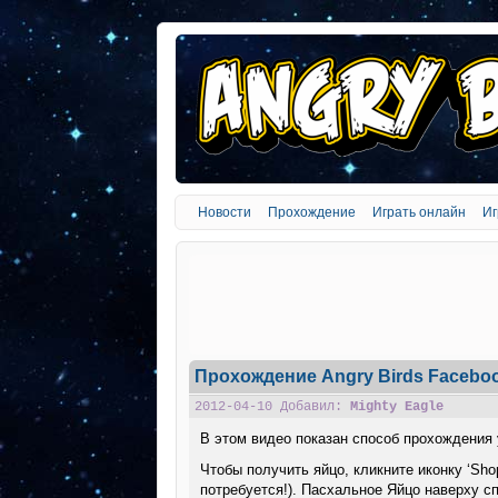
Новости
Прохождение
Играть онлайн
Иг
Прохождение Angry Birds Faceboo
2012-04-10 Добавил:
Mighty Eagle
В этом видео показан способ прохождения 
Чтобы получить яйцо, кликните иконку ‘Shop’
потребуется!). Пасхальное Яйцо наверху сп