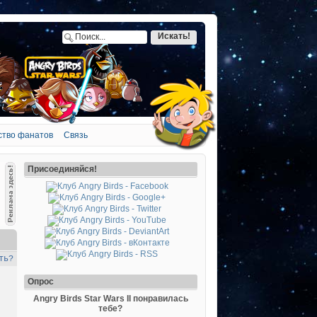
ство фанатов
Связь
Присоединяйся!
ть?
Опрос
Angry Birds Star Wars II понравилась
тебе?