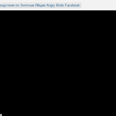
водством по Золотым Яйцам Angry Birds Facebook