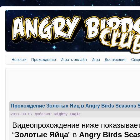
Новости
Прохождение
Играть онлайн
Игра
Достижения
Сек
Прохождение Золотых Яиц в Angry Birds Seasons S
2011-09-07 Добавил:
Mighty Eagle
Видеопрохождение ниже показывает,
“
Золотые Яйца
” в
Angry Birds Sea