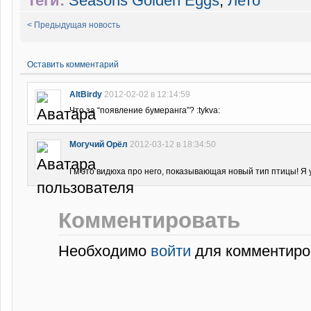
Теги:
Seasons Golden Eggs
,
Лето
< Предыдущая новость
Оставить комментарий
AltBirdy
2012-02-02 в 12:14:59
Что за “появление бумеранга”? :tykva:
Могучий Орёл
2012-03-12 в 18:34:50
Гм это видюха про него, показывающая новый тип птицы! Я у
Комментировать
Необходимо
войти
для комментиро