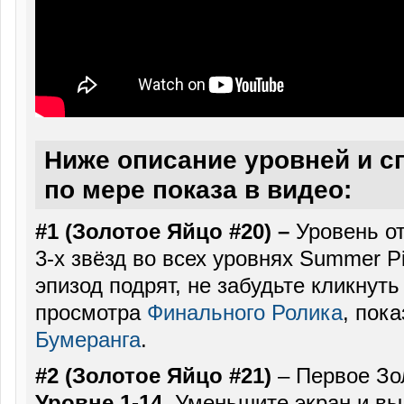
Ниже описание уровней и с
по мере показа в видео:
#1 (Золотое Яйцо #20) –
Уровень о
3-х звёзд во всех уровнях Summer P
эпизод подрят, не забудьте кликнуть
просмотра
Финального Ролика
, пок
Бумеранга
.
#2
(Золотое Яйцо #21)
– Первое Зо
Уровне 1-14
. Уменьшите экран и вы