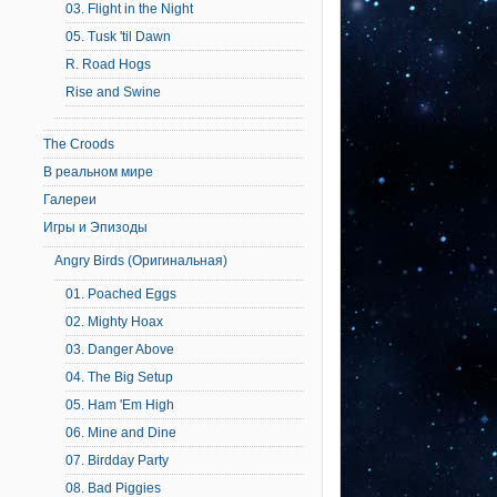
03. Flight in the Night
05. Tusk 'til Dawn
R. Road Hogs
Rise and Swine
The Croods
В реальном мире
Галереи
Игры и Эпизоды
Angry Birds (Оригинальная)
01. Poached Eggs
02. Mighty Hoax
03. Danger Above
04. The Big Setup
05. Ham 'Em High
06. Mine and Dine
07. Birdday Party
08. Bad Piggies