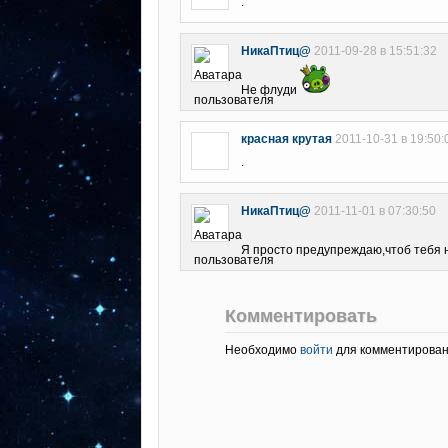
.
НикаПтиц@
2011-09-28 в 15:51:32
Не флуди
красная крутая
2011-10-31 в 19:50:
.
НикаПтиц@
2011-11-01 в 07:30:50
Я просто предупреждаю,чтоб тебя 
Комментировать
Необходимо
войти
для комментирован