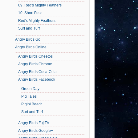
09. Red's Mighty Feathers
10. Short Fuse
Red's Mighty Feathers
Surf and Turf
Angry Birds Go
Angry Birds Online
Angry Birds Cheetos
Angry Birds Chrome
Angry Birds Coca-Cola
Angry Birds Facebook
Green Day
Pig Tales
Pigini Beach
Surf and Turf
Angry Birds FujiTV
Angry Birds Google+