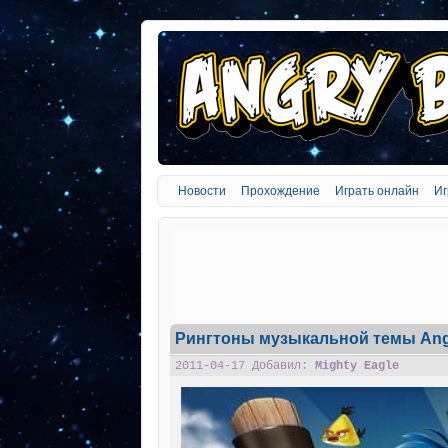
Новости
Прохождение
Играть онлайн
Иг
Рингтоны музыкальной темы Angr
2011-04-17 Добавил:
Mighty Eagle