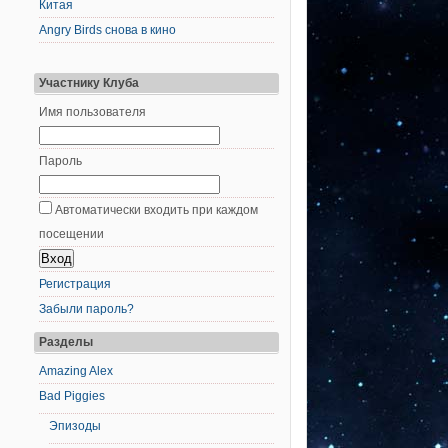
Китая
Angry Birds снова в кино
Участнику Клуба
Имя пользователя
Пароль
Автоматически входить при каждом
посещении
Регистрация
Забыли пароль?
Разделы
Amazing Alex
Bad Piggies
Эпизоды