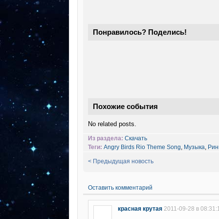
Понравилось? Поделись!
Похожие события
No related posts.
Из раздела:
Скачать
Теги:
Angry Birds Rio Theme Song
,
Музыка
,
Рин
< Предыдущая новость
Оставить комментарий
красная крутая
2011-09-28 в 08:31: