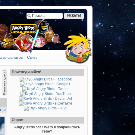
ство фанатов
Связь
Присоединяйся!
ть?
Опрос
Angry Birds Star Wars II понравилась
тебе?