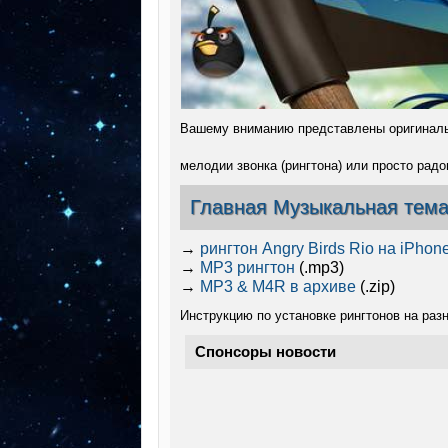
Вашему вниманию представлены оригинальна
мелодии звонка (рингтона) или просто ра
Главная Музыкальная тема 
→
рингтон Angry Birds Rio на iPhon
→
MP3 рингтон
(.mp3)
→
MP3 & M4R в архиве
(.zip)
Инструкцию по установке рингтонов на раз
Спонсоры новости