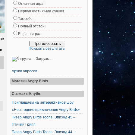
Отличная игра!
Первая часть была лучше!
Так себе...
Полный отстой!
Ещё не играл
ве
Показать результаты
в.
Загрузка ...
Архив опросов
Магазин Angry Birds
Свежак в Клубе
Приглашаем на интерактивное шоу
«Новогодние приключения Angry Birds»
Тизер Angry Birds Toons: Эпизод 45 –
Птичий Грипп
Тизер Angry Birds Toons: Эпизод 44 –