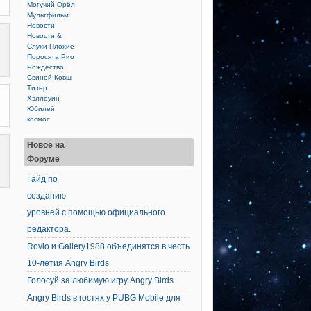
Могучий Орёл
Мультфильм
Новости
Новости &
Слухи
Плохие
Поросята
Рио
Рождество
Свиной Ковш
Тизер
Хэллоуин
Юбилей
космос
Новое на
Форуме
Гайд по
созданию
уровней с помощью официального
редактора.
Rovio и Gallery1988 объединятся в честь
10-летия Angry Birds
Голосуй за любимую игру Angry Birds
Angry Birds в гостях у PUBG Mobile для