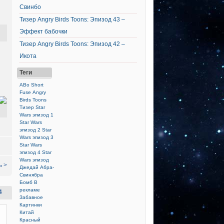
Свинбо
Тизер Angry Birds Toons: Эпизод 43 –
Эффект бабочки
Тизер Angry Birds Toons: Эпизод 42 –
Икота
Теги
ABo Short
Fuse
Angry
Birds Toons
Тизер
Star
Wars эпизод 1
Star Wars
эпизод 2
Star
Wars эпизод 3
Star Wars
эпизод 4
Star
Wars эпизод
ь >
Джедай
Абра-
Свинябра
Бомб
В
рекламе
4
Забавное
Картинки
Китай
Красный