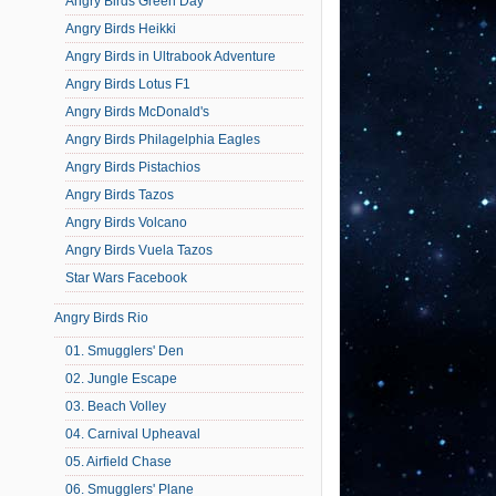
Angry Birds Green Day
Angry Birds Heikki
Angry Birds in Ultrabook Adventure
Angry Birds Lotus F1
Angry Birds McDonald's
Angry Birds Philagelphia Eagles
Angry Birds Pistachios
Angry Birds Tazos
Angry Birds Volcano
Angry Birds Vuela Tazos
Star Wars Facebook
Angry Birds Rio
01. Smugglers' Den
02. Jungle Escape
03. Beach Volley
04. Carnival Upheaval
05. Airfield Chase
06. Smugglers' Plane