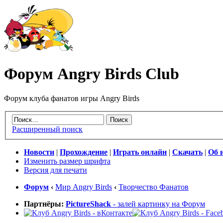
Форум Angry Birds Club
Форум клуба фанатов игры Angry Birds
Расширенный поиск
Новости
|
Прохождение
|
Играть онлайн
|
Скачать
|
Об 
Изменить размер шрифта
Версия для печати
Форум
‹
Мир Angry Birds
‹
Творчество Фанатов
Партнёры:
PictureShack
- залей картинку на Форум