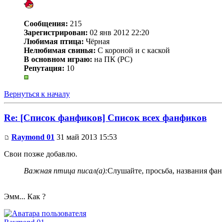
Сообщения:
215
Зарегистрирован:
02 янв 2012 22:20
Любимая птица:
Чёрная
Нелюбимая свинья:
С короной и с каской
В основном играю:
на ПК (PC)
Репутация:
10
Вернуться к началу
Re: [Список фанфиков] Список всех фанфиков
Raymond 01
31 май 2013 15:53
Свои позже добавлю.
Важная птица писал(а):
Слушайте, просьба, названия фа
Эмм... Как ?