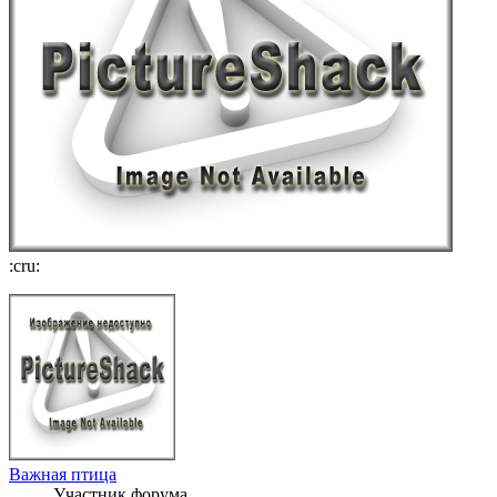
:cru:
Важная птица
Участник форума