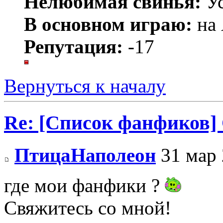
Нелюбимая свинья:
Ус
В основном играю:
на 
Репутация:
-17
Вернуться к началу
Re: [Список фанфиков]
ПтицаНаполеон
31 мар 
где мои фанфики ?
Свяжитесь со мной!