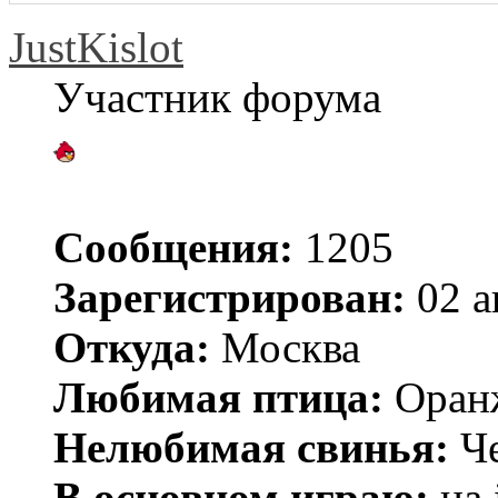
JustKislot
Участник форума
Сообщения:
1205
Зарегистрирован:
02 а
Откуда:
Москва
Любимая птица:
Оран
Нелюбимая свинья:
Че
В основном играю:
на 