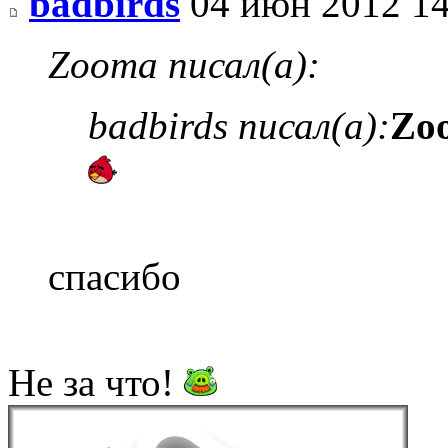
badbirds
04 июн 2012 14
Zooma писал(а):
badbirds писал(а):
Zo
спасибо
Не за что!