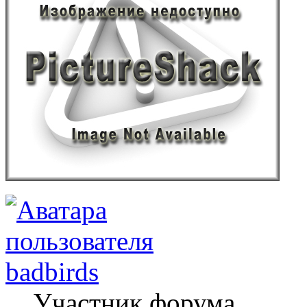
badbirds
Участник форума