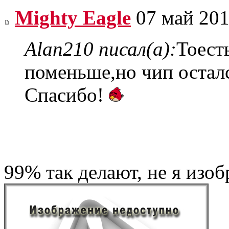
Mighty Eagle
07 май 201
Alan210 писал(а):
Тоест
поменьше,но чип остал
Спасибо!
99% так делают, не я изо