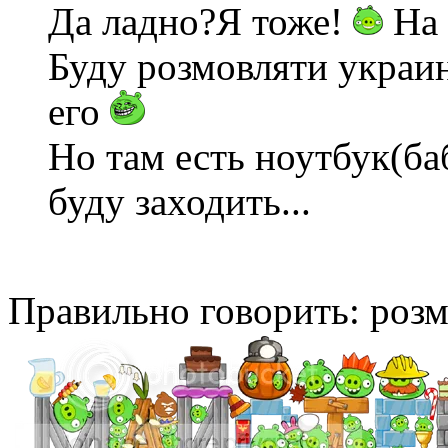
Да ладно?Я тоже!
На 
Буду розмовляти украин
его
Но там есть ноутбук(ба
буду заходить...
Правильно говорить: розм