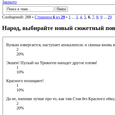
Закрыто
Сообщений: 288 •
Страница
6
из
29
•
1
...
3
,
4
,
5
,
6
,
7
,
8
,
9
...
29
Народ, выбирайте новый сюжетный пов
Вулкан извергается, наступает апокалипсис и свиньи вновь 
2
20%
Экшен! Пускай на Урикоген нападет другое племя!
1
10%
Красного похищают!
1
10%
Да не, напиши лучше про то, как там Стая без Красного обхо
2
20%