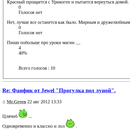
Красный прощается с Урикоген и пытается вернуться домой.
0
Голосов нет
Нет, лучше все останется как было. Мирным и дружелюбным
0
Голосов нет
Пиши побольше про уроки магии ._.
4
40%
Всего голосов : 10
Re: Фанфик от Jewel "Прогулка под луной".
Mr.Green
22 авг 2012 13:33
Цлячиб
...
Одновременно и классно и лол
.