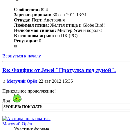
Сообщения:
854
Зарегистрирован:
30 сен 2011 13:31
Откуда:
Перт, Австралия
Любимая птица:
Жёлтая птица и Globe Bird!
Нелюбимая свинья:
Мистер Усач и король!
В основном играю:
на ПК (PC)
Репутация:
0
Вернуться к началу
Re: Фанфик от Jewel "Прогулка под луной".
Могучий Орёл
22 авг 2012 15:35
Прикольное продолжение!
Лол!
SPOILER:
ПОКАЗАТЬ
Могучий Орёл
Участник форума