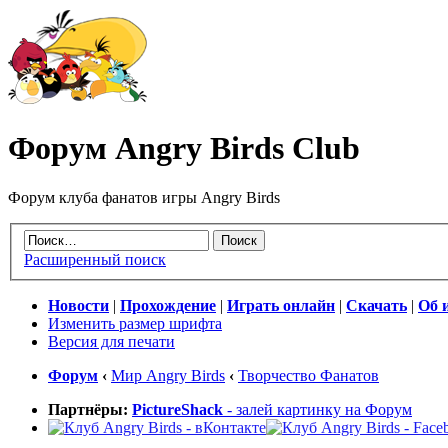
Форум Angry Birds Club
Форум клуба фанатов игры Angry Birds
Расширенный поиск
Новости
|
Прохождение
|
Играть онлайн
|
Скачать
|
Об 
Изменить размер шрифта
Версия для печати
Форум
‹
Мир Angry Birds
‹
Творчество Фанатов
Партнёры:
PictureShack
- залей картинку на Форум