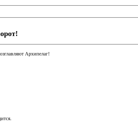
орот!
возглавляют Архипелаг!
дится.