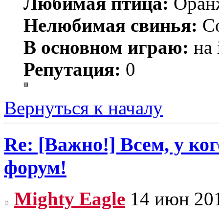
Любимая птица:
Оран
Нелюбимая свинья:
С
В основном играю:
на 
Репутация:
0
Вернуться к началу
Re: [Важно!] Всем, у ко
форум!
Mighty Eagle
14 июн 201