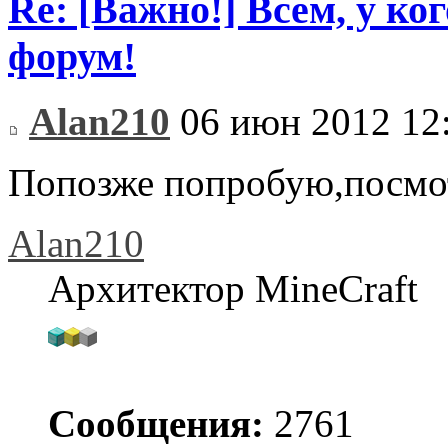
Re: [Важно!] Всем, у ко
форум!
Alan210
06 июн 2012 12
Попозже попробую,посм
Alan210
Архитектор MineCraft
Сообщения:
2761