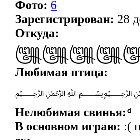
Фото:
6
Зарегистрирован:
28 д
Откуда:
꧅꧅꧅꧅
Любимая птица:
﷽
Нелюбимая свинья:
ͩͩͩͩͩͩͩͩͩͩͩͩͩͩͩͩͩͩͩͩͩͩͩͩͩͩͩͩͩͩ
В основном играю:
:( 