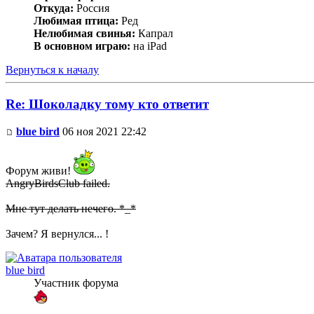
Откуда:
Россия
Любимая птица:
Ред
Нелюбимая свинья:
Капрал
В основном играю:
на iPad
Вернуться к началу
Re: Шоколадку тому кто ответит
blue bird
06 ноя 2021 22:42
Форум живи!
AngryBirdsClub failed.
Мне тут делать нечего. *_*
Зачем? Я вернулся... !
blue bird
Участник форума