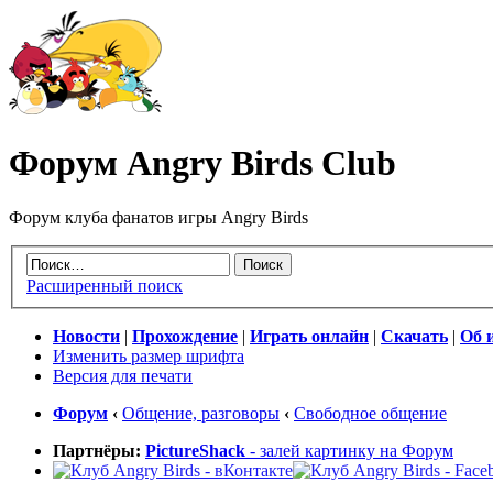
Форум Angry Birds Club
Форум клуба фанатов игры Angry Birds
Расширенный поиск
Новости
|
Прохождение
|
Играть онлайн
|
Скачать
|
Об 
Изменить размер шрифта
Версия для печати
Форум
‹
Общение, разговоры
‹
Свободное общение
Партнёры:
PictureShack
- залей картинку на Форум