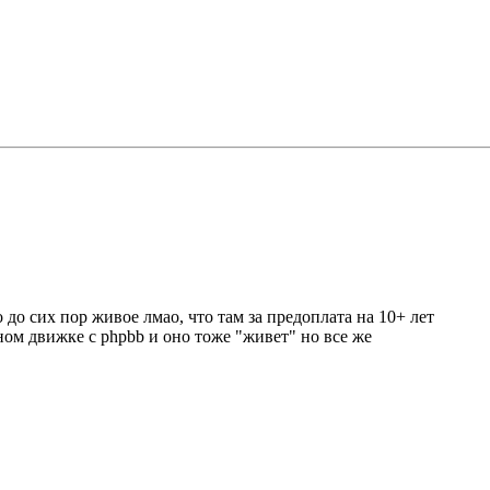
до сих пор живое лмао, что там за предоплата на 10+ лет
тном движке с phpbb и оно тоже "живет" но все же