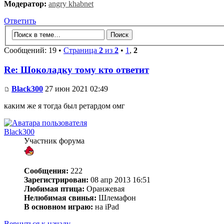
Модератор:
angry khabnet
Ответить
Сообщений: 19 •
Страница
2
из
2
•
1
,
2
Re: Шоколадку тому кто ответит
Black300
27 июн 2021 02:49
каким же я тогда был ретардом омг
Black300
Участник форума
Сообщения:
222
Зарегистрирован:
08 апр 2013 16:51
Любимая птица:
Оранжевая
Нелюбимая свинья:
Шлемафон
В основном играю:
на iPad
Вернуться к началу