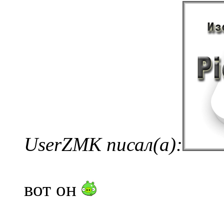
UserZMK писал(а):
вот он