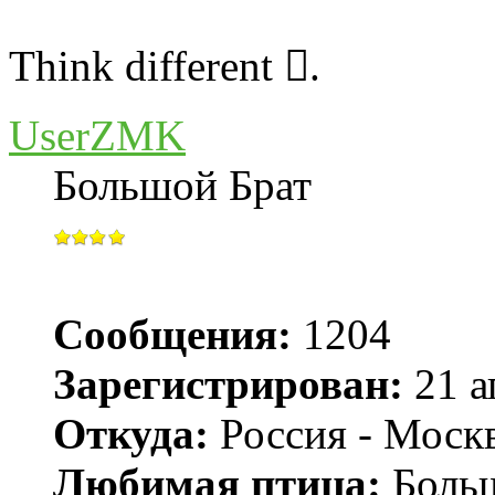
Think different .
UserZMK
Большой Брат
Сообщения:
1204
Зарегистрирован:
21 а
Откуда:
Россия - Моск
Любимая птица:
Больш