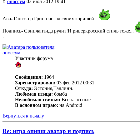
опоссум
02 июл 2012 19:41
Ава- Гангстер Грин наслал своих коришей...
Подпись- Свинлантида рулит!И риверкросский стиль тоже...
.
опоссум
Участник форума
Сообщения:
1964
Зарегистрирован:
03 фев 2012 00:31
Откуда:
Эстония,Таллинн.
Любимая птица:
бомба
Нелюбимая свинья:
Все классные
В основном играю:
на Android
Вернуться к началу
Re: игра опиши аватар и подпись