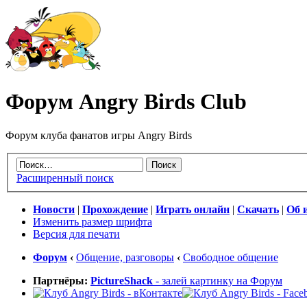
Форум Angry Birds Club
Форум клуба фанатов игры Angry Birds
Расширенный поиск
Новости
|
Прохождение
|
Играть онлайн
|
Скачать
|
Об 
Изменить размер шрифта
Версия для печати
Форум
‹
Общение, разговоры
‹
Свободное общение
Партнёры:
PictureShack
- залей картинку на Форум