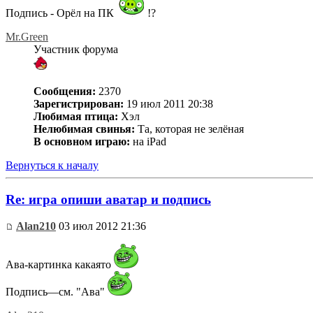
Подпись - Орёл на ПК
!?
Mr.Green
Участник форума
Сообщения:
2370
Зарегистрирован:
19 июл 2011 20:38
Любимая птица:
Хэл
Нелюбимая свинья:
Та, которая не зелёная
В основном играю:
на iPad
Вернуться к началу
Re: игра опиши аватар и подпись
Alan210
03 июл 2012 21:36
Ава-картинка какаято
Подпись—см. "Ава"