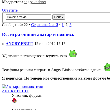
Модератор:
angry khabnet
Ответить
Сообщений: 22 •
Страница
2
из
3
•
1
,
2
,
3
Re: игра опиши аватар и подпись
ANGRY FRUIT
15 июн 2012 17:17
3Д птичка пытающаяся высунуть язык.
Телефоны решили сыграть в Angry Birds и разбить надпись.
Я вернулся. Но теперь моё существование на этом форуме 
ANGRY FRUIT
Участник форума