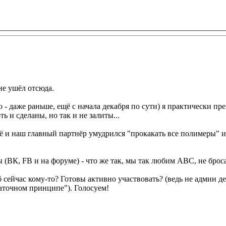
не ушёл отсюда.
но - даже раньше, ещё с начала декабря по сути) я практически 
 и сделаны, но так и не залиты...
 и наш главный партнёр умудрился "прокакать все полимеры" и с
ы (ВК, FB и на форуме) - что же так, мы так любим ABC, не брос
 сейчас кому-то? Готовы активно участвовать? (ведь не админ дел
таточном принципе"). Голосуем!