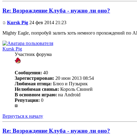
Re: Возрождение Клуба - нужно ли оно?
Kursk Pig
24 фев 2014 21:23
Mighty Eagle, попробуй залить хоть немного прохождений по 
Kursk Pig
Участник форума
Сообщения:
40
Зарегистрирован:
20 июн 2013 08:54
Любимая птица:
Блюз и Пузырик
Нелюбимая свинья:
Король Свиней
В основном играю:
на Android
Репутация:
0
Вернуться к началу
Re: Возрождение Клуба - нужно ли оно?