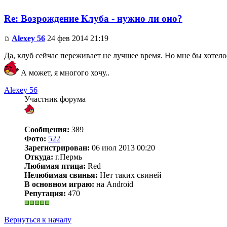
Re: Возрождение Клуба - нужно ли оно?
Alexey 56
24 фев 2014 21:19
Да, клуб сейчас переживает не лучшее время. Но мне бы хотело
А может, я многого хочу..
Alexey 56
Участник форума
Сообщения:
389
Фото:
522
Зарегистрирован:
06 июл 2013 00:20
Откуда:
г.Пермь
Любимая птица:
Red
Нелюбимая свинья:
Нет таких свиней
В основном играю:
на Android
Репутация:
470
Вернуться к началу