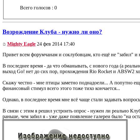
Всего голосов : 0
Возрождение Клуба - нужно ли оно?
Mighty Eagle
24 фев 2014 17:40
Привет всем форумчанам и соклубовцам, кто ещё не "забил" и 
В последнее время - да что обманывать, с нового года (а реаль
выход Go! нет до сих пор, прохождения Rio Rocket и ABSW2 хоть
Скажу честно - мне птицы заметно поднадоели... А попутно ещё
финансовый стимул всего этого тоже тихо кончается...
Однако, в последнее время мне всё чаще стали задавать вопрос
В связи с этим я решил устроить опрос - нужен ли реально Клуб
раньше, чем забил я - уже даже появление галереи было "на ос