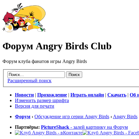
Форум Angry Birds Club
Форум клуба фанатов игры Angry Birds
Расширенный поиск
Новости
|
Прохождение
|
Играть онлайн
|
Скачать
|
Об 
Изменить размер шрифта
Версия для печати
Форум
‹
Обсуждение игр серии Angry Birds
‹
Angry Birds
Партнёры:
PictureShack
- залей картинку на Форум