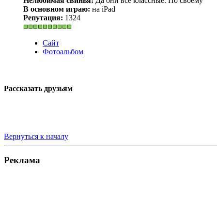
Нелюбимая свинья:
Да они все классные. По своему
В основном играю:
на iPad
Репутация:
1324
Сайт
Фотоальбом
Рассказать друзьям
Вернуться к началу
Реклама