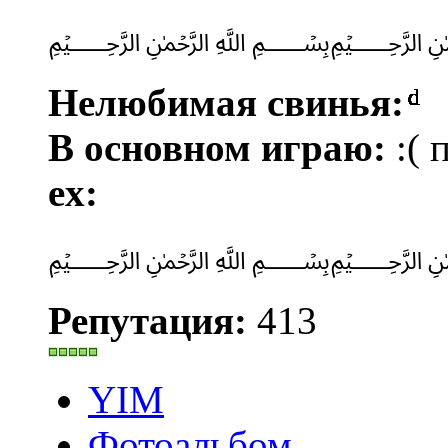
﷽
Нелюбимая свинья:
ͩͩͩͩͩͩͩͩͩͩͩͩͩͩͩͩͩͩͩͩͩͩͩͩͩͩͩͩͩͩ
В основном играю:
:( 
ex:
﷽
Репутация:
413
YIM
Фотоальбом