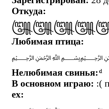
Откуда:
꧅꧅꧅꧅
Любимая птица:
﷽
Нелюбимая свинья:
ͩͩͩͩͩͩͩͩͩͩͩͩͩͩͩͩͩͩͩͩͩͩͩͩͩͩͩͩͩͩ
В основном играю:
:( 
ex: