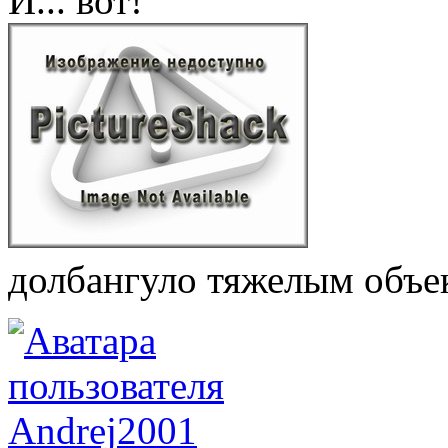
И... вот!
долбангуло тяжелым объе
Andrej2001