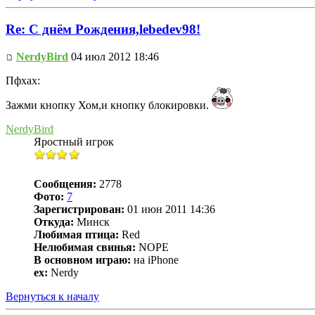
Re: С днём Рождения,lebedev98!
NerdyBird
04 июл 2012 18:46
Пфхах:
Зажми кнопку Хом,и кнопку блокировки.
NerdyBird
Яростный игрок
Сообщения:
2778
Фото:
7
Зарегистрирован:
01 июн 2011 14:36
Откуда:
Минск
Любимая птица:
Red
Нелюбимая свинья:
NOPE
В основном играю:
на iPhone
ex:
Nerdy
Вернуться к началу