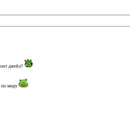
тоит джейл?
й по миру