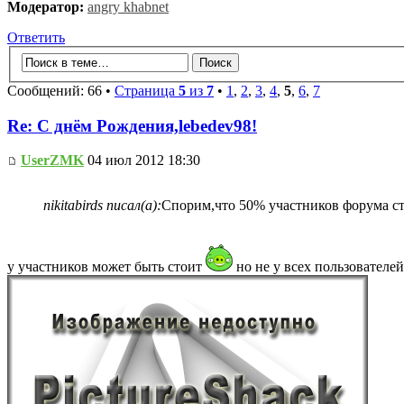
Модератор:
angry khabnet
Ответить
Сообщений: 66 •
Страница
5
из
7
•
1
,
2
,
3
,
4
,
5
,
6
,
7
Re: С днём Рождения,lebedev98!
UserZMK
04 июл 2012 18:30
nikitabirds писал(а):
Спорим,что 50% участников форума с
у участников может быть стоит
но не у всех пользователе