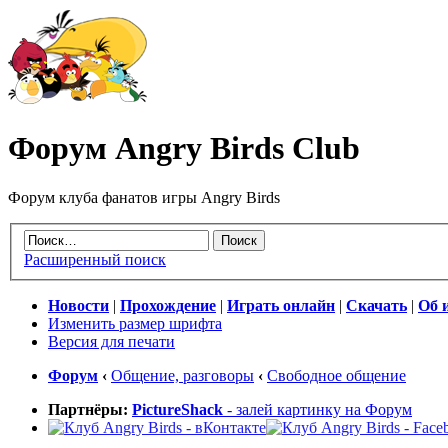
Форум Angry Birds Club
Форум клуба фанатов игры Angry Birds
Расширенный поиск
Новости
|
Прохождение
|
Играть онлайн
|
Скачать
|
Об 
Изменить размер шрифта
Версия для печати
Форум
‹
Общение, разговоры
‹
Свободное общение
Партнёры:
PictureShack
- залей картинку на Форум