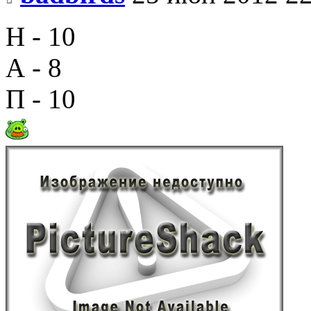
Н - 10
А - 8
П - 10