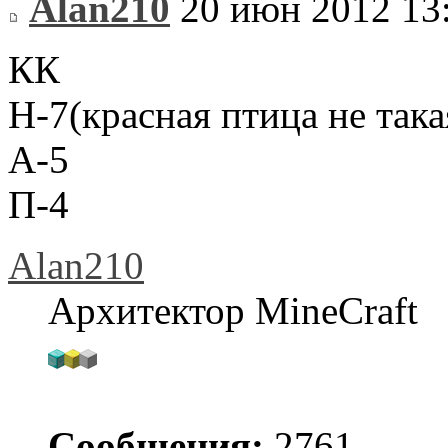
Alan210
20 июн 2012 13
КК
Н-7(красная птица не така
А-5
П-4
Alan210
Архитектор MineCraft
Сообщения:
2761