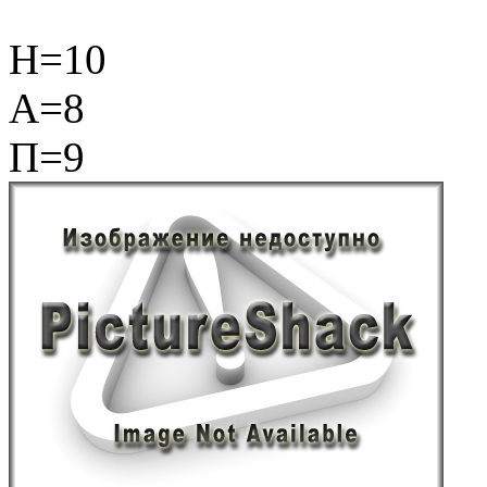
Н=10
А=8
П=9