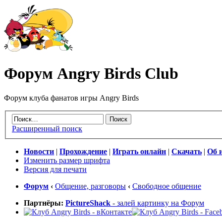
Форум Angry Birds Club
Форум клуба фанатов игры Angry Birds
Расширенный поиск
Новости
|
Прохождение
|
Играть онлайн
|
Скачать
|
Об 
Изменить размер шрифта
Версия для печати
Форум
‹
Общение, разговоры
‹
Свободное общение
Партнёры:
PictureShack
- залей картинку на Форум