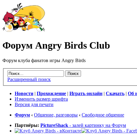
Форум Angry Birds Club
Форум клуба фанатов игры Angry Birds
Расширенный поиск
Новости
|
Прохождение
|
Играть онлайн
|
Скачать
|
Об 
Изменить размер шрифта
Версия для печати
Форум
‹
Общение, разговоры
‹
Свободное общение
Партнёры:
PictureShack
- залей картинку на Форум