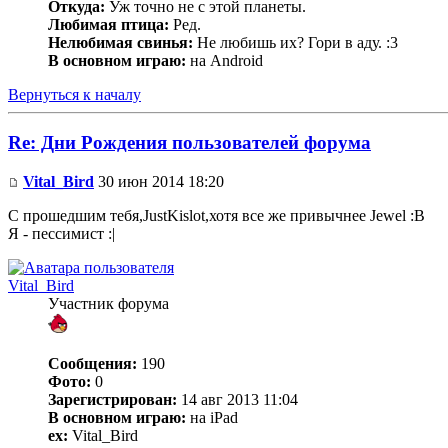
Откуда:
Уж точно не с этой планеты.
Любимая птица:
Ред.
Нелюбимая свинья:
Не любишь их? Гори в аду. :3
В основном играю:
на Android
Вернуться к началу
Re: Дни Рождения пользователей форума
Vital_Bird
30 июн 2014 18:20
С прошедшим тебя,JustKislot,хотя все же привычнее Jewel :В
Я - пессимист :|
Vital_Bird
Участник форума
Сообщения:
190
Фото:
0
Зарегистрирован:
14 авг 2013 11:04
В основном играю:
на iPad
ex:
Vital_Bird