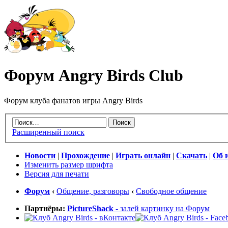
Форум Angry Birds Club
Форум клуба фанатов игры Angry Birds
Расширенный поиск
Новости
|
Прохождение
|
Играть онлайн
|
Скачать
|
Об 
Изменить размер шрифта
Версия для печати
Форум
‹
Общение, разговоры
‹
Свободное общение
Партнёры:
PictureShack
- залей картинку на Форум