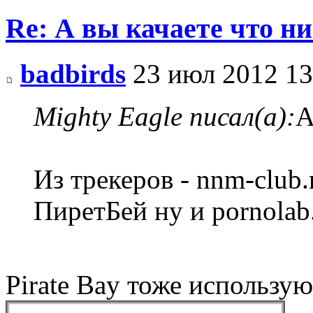
Re: А вы качаете что ни
badbirds
23 июл 2012 13
Mighty Eagle писал(а):
А
Из трекеров - nnm-club.r
ПиретБей ну и pornolab.
Pirate Bay тоже использу