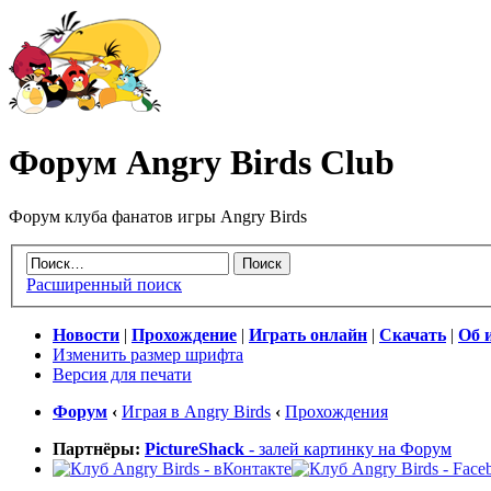
Форум Angry Birds Club
Форум клуба фанатов игры Angry Birds
Расширенный поиск
Новости
|
Прохождение
|
Играть онлайн
|
Скачать
|
Об 
Изменить размер шрифта
Версия для печати
Форум
‹
Играя в Angry Birds
‹
Прохождения
Партнёры:
PictureShack
- залей картинку на Форум