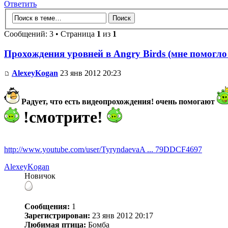
Ответить
Сообщений: 3 • Страница
1
из
1
Прохождения уровней в Angry Birds (мне помогло
AlexeyKogan
23 янв 2012 20:23
Радует, что есть видеопрохождения! очень помогают
!смотрите!
http://www.youtube.com/user/TyryndaevaA ... 79DDCF4697
AlexeyKogan
Новичок
Сообщения:
1
Зарегистрирован:
23 янв 2012 20:17
Любимая птица:
Бомба