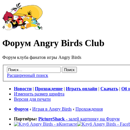
Форум Angry Birds Club
Форум клуба фанатов игры Angry Birds
Расширенный поиск
Новости
|
Прохождение
|
Играть онлайн
|
Скачать
|
Об 
Изменить размер шрифта
Версия для печати
Форум
‹
Играя в Angry Birds
‹
Прохождения
Партнёры:
PictureShack
- залей картинку на Форум