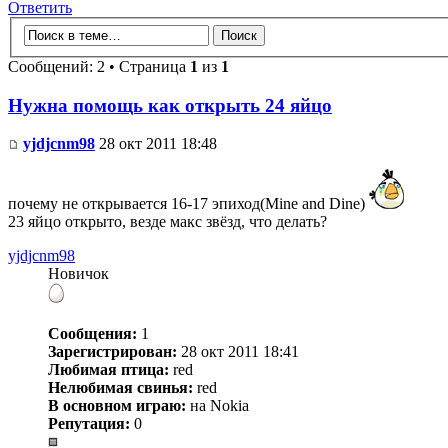
Ответить
Сообщений: 2 • Страница
1
из
1
Нужна помощь как открыть 24 яйцо
yjdjcnm98
28 окт 2011 18:48
почему не открывается 16-17 эпиход(Mine and Dine)
23 яйцо открыто, везде макс звёзд, что делать?
yjdjcnm98
Новичок
Сообщения:
1
Зарегистрирован:
28 окт 2011 18:41
Любимая птица:
red
Нелюбимая свинья:
red
В основном играю:
на Nokia
Репутация:
0