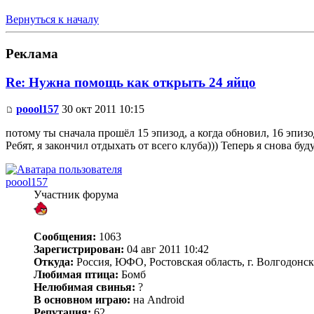
Вернуться к началу
Реклама
Re: Нужна помощь как открыть 24 яйцо
poool157
30 окт 2011 10:15
потому ты сначала прошёл 15 эпизод, а когда обновил, 16 эпизо
Ребят, я закончил отдыхать от всего клуба))) Теперь я снова бу
poool157
Участник форума
Сообщения:
1063
Зарегистрирован:
04 авг 2011 10:42
Откуда:
Россия, ЮФО, Ростовская область, г. Волгодонск
Любимая птица:
Бомб
Нелюбимая свинья:
?
В основном играю:
на Android
Репутация:
62