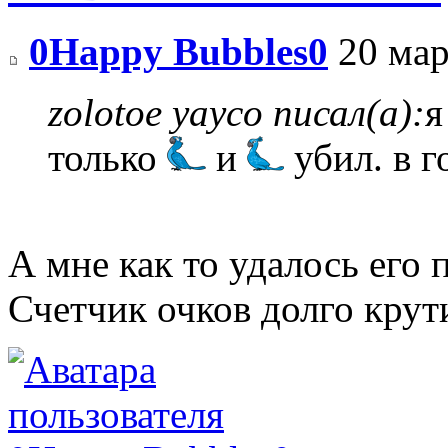
0Happy Bubbles0
20 мар
zolotoe yayco писал(а):
я
только
и
убил. в г
А мне как то удалось его
Счетчик очков долго кру