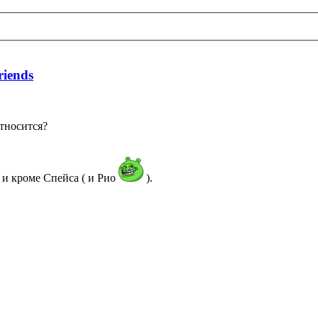
riends
относится?
 и кроме Спейса ( и Рио
).