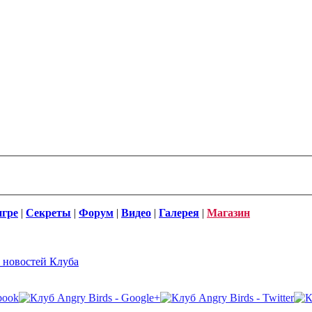
игре
|
Секреты
|
Форум
|
Видео
|
Галерея
|
Магазин
 новостей Клуба