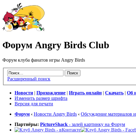
Форум Angry Birds Club
Форум клуба фанатов игры Angry Birds
Расширенный поиск
Новости
|
Прохождение
|
Играть онлайн
|
Скачать
|
Об 
Изменить размер шрифта
Версия для печати
Форум
‹
Новости Angry Birds
‹
Обсуждение материалов и
Партнёры:
PictureShack
- залей картинку на Форум