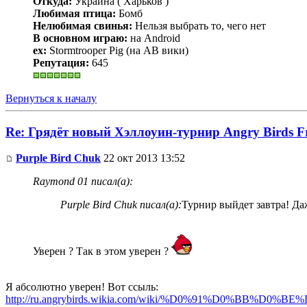
Откуда:
Украина ( Харьков )
Любимая птица:
Бомб
Нелюбимая свинья:
Нельзя выбрать то, чего нет
В основном играю:
на Android
ex:
Stormtrooper Pig (на АВ вики)
Репутация:
645
Вернуться к началу
Re: Грядёт новый Хэллоуин-турнир Angry Birds F
Purple Bird Chuk
22 окт 2013 13:52
Raymond 01 писал(а):
Purple Bird Chuk писал(а):
Турнир выйдет завтра! Даж
Уверен ? Так в этом уверен ?
Я абсолютно уверен! Вот ссыль:
http://ru.angrybirds.wikia.com/wiki/%D0%91%D0%