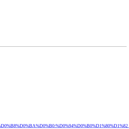
0%BD%D0%B8%D0%BA%D0%B0:%D0%94%D0%B0%D1%80%D1%82