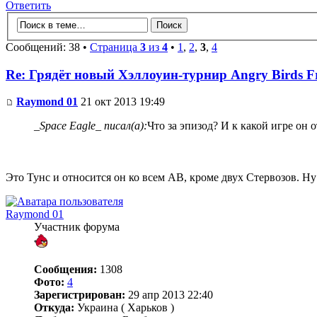
Ответить
Сообщений: 38 •
Страница
3
из
4
•
1
,
2
,
3
,
4
Re: Грядёт новый Хэллоуин-турнир Angry Birds F
Raymond 01
21 окт 2013 19:49
_Space Eagle_ писал(а):
Что за эпизод? И к какой игре он 
Это Тунс и относится он ко всем АВ, кроме двух Стервозов. Ну
Raymond 01
Участник форума
Сообщения:
1308
Фото:
4
Зарегистрирован:
29 апр 2013 22:40
Откуда:
Украина ( Харьков )