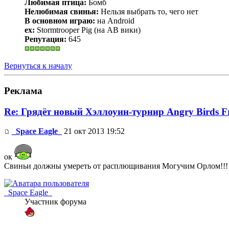
Любимая птица:
Бомб
Нелюбимая свинья:
Нельзя выбрать то, чего нет
В основном играю:
на Android
ex:
Stormtrooper Pig (на АВ вики)
Репутация:
645
Вернуться к началу
Реклама
Re: Грядёт новый Хэллоуин-турнир Angry Birds F
_Space Eagle_
21 окт 2013 19:52
ок
Свиньи должны умереть от расплющивания Могучим Орлом!!!
_Space Eagle_
Участник форума