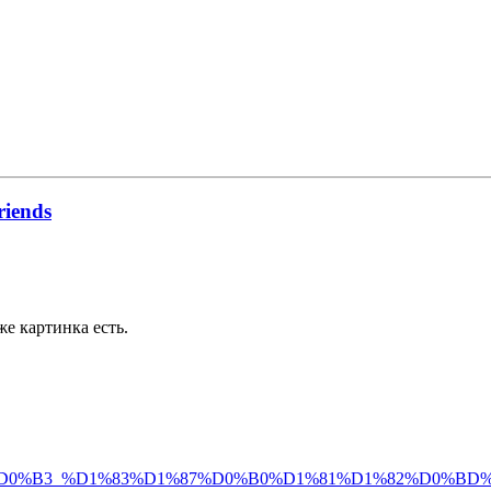
riends
е картинка есть.
BB%D0%BE%D0%B3_%D1%83%D1%87%D0%B0%D1%81%D1%82%D