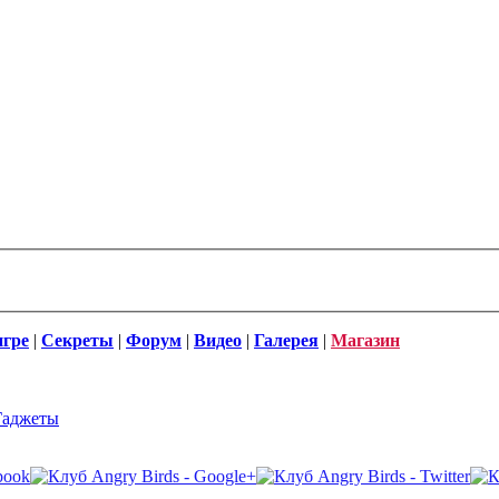
игре
|
Секреты
|
Форум
|
Видео
|
Галерея
|
Магазин
Гаджеты