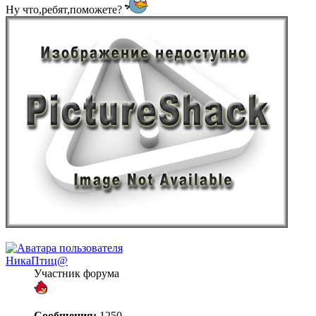
Ну что,ребят,поможете?
НикаПтиц@
Участник форума
Сообщения:
1250