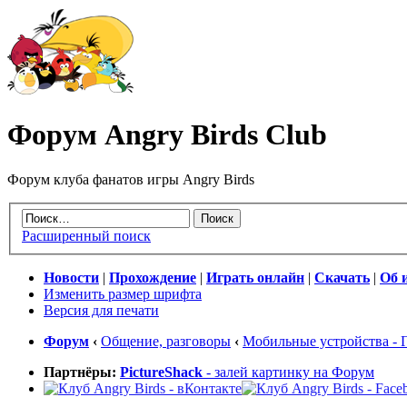
Форум Angry Birds Club
Форум клуба фанатов игры Angry Birds
Расширенный поиск
Новости
|
Прохождение
|
Играть онлайн
|
Скачать
|
Об 
Изменить размер шрифта
Версия для печати
Форум
‹
Общение, разговоры
‹
Мобильные устройства - 
Партнёры:
PictureShack
- залей картинку на Форум