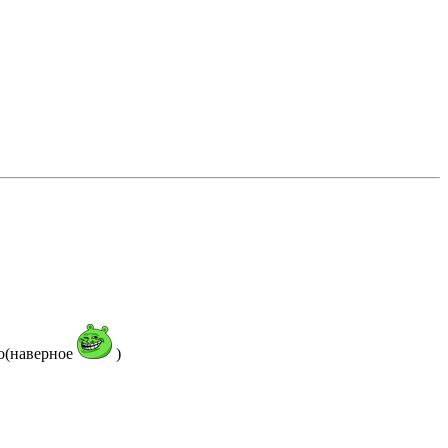
но(наверное
)