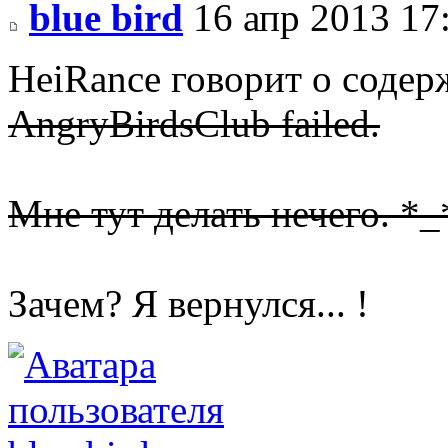
blue bird
16 апр 2013 17
HeiRance говорит о соде
AngryBirdsClub failed.
Мне тут делать нечего. *_
Зачем? Я вернулся... !