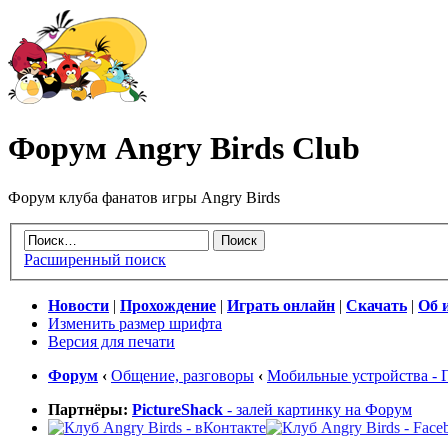
Форум Angry Birds Club
Форум клуба фанатов игры Angry Birds
Расширенный поиск
Новости
|
Прохождение
|
Играть онлайн
|
Скачать
|
Об 
Изменить размер шрифта
Версия для печати
Форум
‹
Общение, разговоры
‹
Мобильные устройства - 
Партнёры:
PictureShack
- залей картинку на Форум