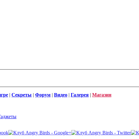
игре
|
Секреты
|
Форум
|
Видео
|
Галерея
|
Магазин
Гаджеты