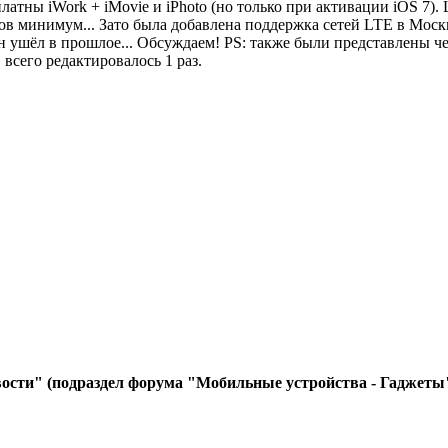
сплатны iWork + iMovie и iPhoto (но только при активации iOS 7)
ров минимум... Зато была добавлена поддержка сетей LTE в Моск
Но он ушёл в прошлое... Обсуждаем! PS: также были представлены
 всего редактировалось 1 раз.
ости" (подраздел форума "Мобильные устройства - Гаджеты