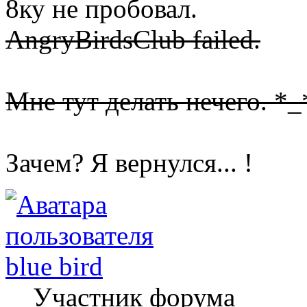
8ку не пробовал.
AngryBirdsClub failed.
Мне тут делать нечего. *_
Зачем? Я вернулся... !
blue bird
Участник форума