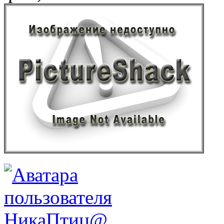
НикаПтиц@