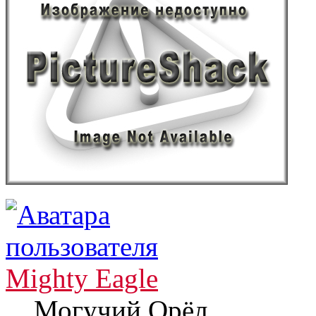
Mighty Eagle
Могучий Орёл