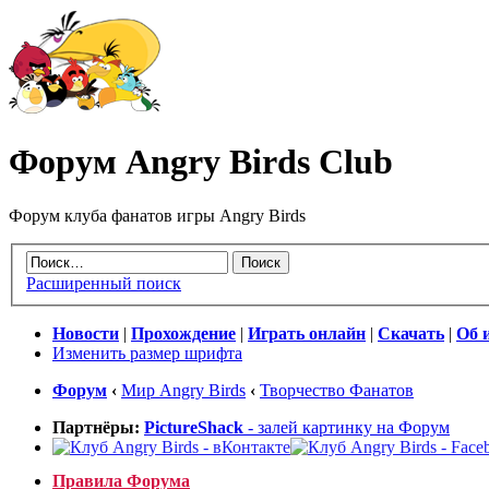
Форум Angry Birds Club
Форум клуба фанатов игры Angry Birds
Расширенный поиск
Новости
|
Прохождение
|
Играть онлайн
|
Скачать
|
Об 
Изменить размер шрифта
Форум
‹
Мир Angry Birds
‹
Творчество Фанатов
Партнёры:
PictureShack
- залей картинку на Форум
Правила Форума