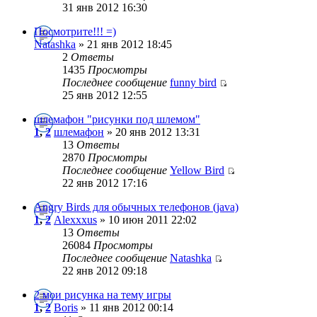
31 янв 2012 16:30
Посмотрите!!! =)
Natashka
» 21 янв 2012 18:45
2
Ответы
1435
Просмотры
Последнее сообщение
funny bird
25 янв 2012 12:55
шлемафон "рисунки под шлемом"
1
,
2
шлемафон
» 20 янв 2012 13:31
13
Ответы
2870
Просмотры
Последнее сообщение
Yellow Bird
22 янв 2012 17:16
Angry Birds для обычных телефонов (java)
1
,
2
Alexxxus
» 10 июн 2011 22:02
13
Ответы
26084
Просмотры
Последнее сообщение
Natashka
22 янв 2012 09:18
2 мои рисунка на тему игры
1
,
2
Boris
» 11 янв 2012 00:14