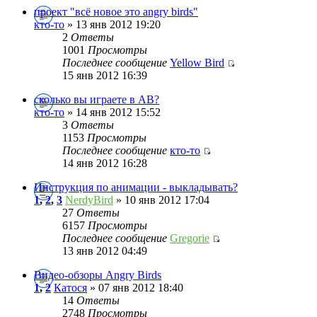
проект "всё новое это angry birds"
кто-то
» 13 янв 2012 19:20
2
Ответы
1001
Просмотры
Последнее сообщение
Yellow Bird
15 янв 2012 16:39
сколько вы играете в АВ?
кто-то
» 14 янв 2012 15:52
3
Ответы
1153
Просмотры
Последнее сообщение
кто-то
14 янв 2012 16:28
Инструкция по анимации - выкладывать?
1
,
2
,
3
NerdyBird
» 10 янв 2012 17:04
27
Ответы
6157
Просмотры
Последнее сообщение
Gregorie
13 янв 2012 04:49
Видео-обзоры Angry Birds
1
,
2
Катося
» 07 янв 2012 18:40
14
Ответы
2748
Просмотры