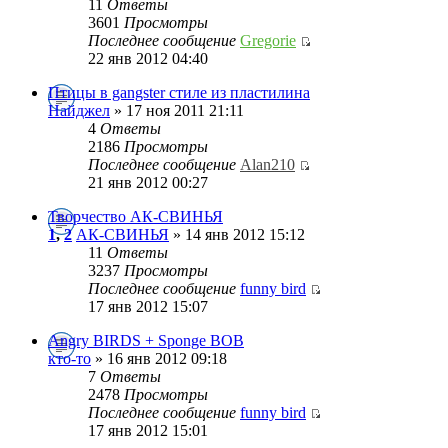
11
Ответы
3601
Просмотры
Последнее сообщение
Gregorie
22 янв 2012 04:40
Птицы в gangster стиле из пластилина
Найджел
» 17 ноя 2011 21:11
4
Ответы
2186
Просмотры
Последнее сообщение
Alan210
21 янв 2012 00:27
Творчество АК-СВИНЬЯ
1
,
2
АК-СВИНЬЯ
» 14 янв 2012 15:12
11
Ответы
3237
Просмотры
Последнее сообщение
funny bird
17 янв 2012 15:07
Angry BIRDS + Sponge BOB
кто-то
» 16 янв 2012 09:18
7
Ответы
2478
Просмотры
Последнее сообщение
funny bird
17 янв 2012 15:01