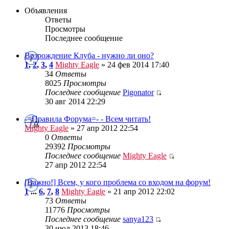
Объявления
Ответы
Просмотры
Последнее сообщение
Возрождение Клуба - нужно ли оно?
1
,
2
,
3
,
4
Mighty Eagle
» 24 фев 2014 17:40
34
Ответы
8025
Просмотры
Последнее сообщение
Pigonator
30 авг 2014 22:29
-=Правила Форума=- - Всем читать!
Mighty Eagle
» 27 апр 2012 22:54
0
Ответы
29392
Просмотры
Последнее сообщение
Mighty Eagle
27 апр 2012 22:54
[Важно!] Всем, у кого проблема со входом на форум!
1
...
6
,
7
,
8
Mighty Eagle
» 21 апр 2012 22:02
73
Ответы
11776
Просмотры
Последнее сообщение
sanya123
30 июл 2013 18:46