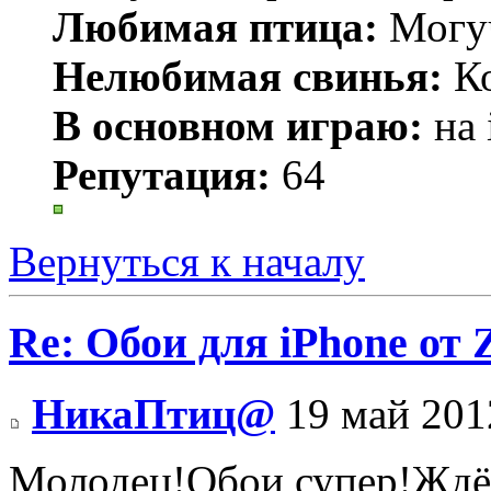
Любимая птица:
Могу
Нелюбимая свинья:
Ко
В основном играю:
на 
Репутация:
64
Вернуться к началу
Re: Обои для iPhone от
НикаПтиц@
19 май 201
Молодец!Обои супер!Жд