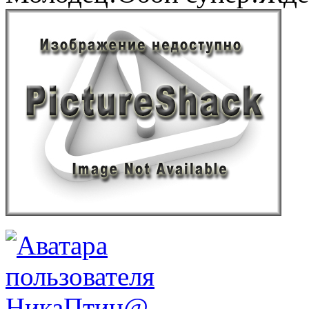
НикаПтиц@