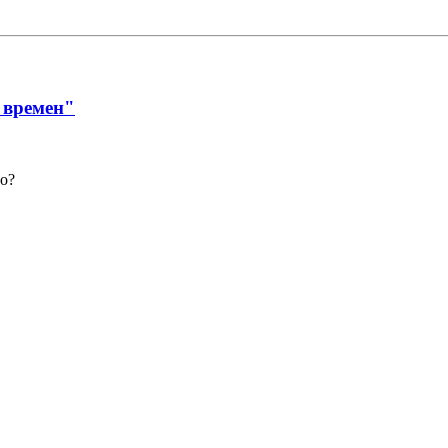
 времен"
но?