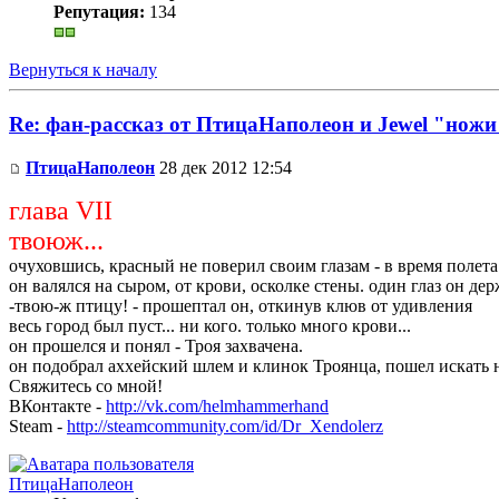
Репутация:
134
Вернуться к началу
Re: фан-рассказ от ПтицаНаполеон и Jewel "ножи
ПтицаНаполеон
28 дек 2012 12:54
глава VII
твоюж...
очуховшись, красный не поверил своим глазам - в время полета
он валялся на сыром, от крови, осколке стены. один глаз он де
-твою-ж птицу! - прошептал он, откинув клюв от удивления
весь город был пуст... ни кого. только много крови...
он прошелся и понял - Троя захвачена.
он подобрал аххейский шлем и клинок Троянца, пошел искать 
Свяжитесь со мной!
ВКонтакте -
http://vk.com/helmhammerhand
Steam -
http://steamcommunity.com/id/Dr_Xendolerz
ПтицаНаполеон