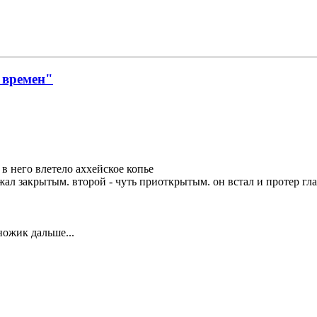
 времен"
 в него влетело аххейское копье
ржал закрытым. второй - чуть приоткрытым. он встал и протер гла
ножик дальше...