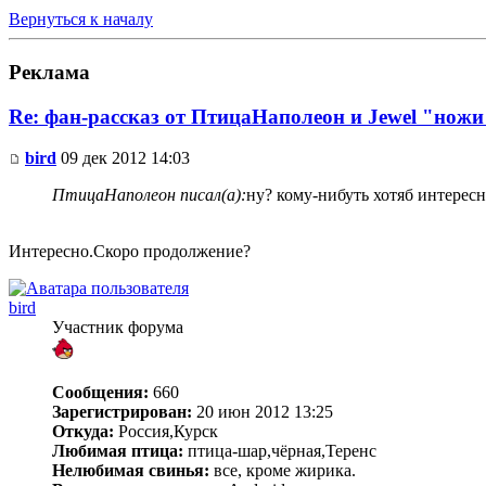
Вернуться к началу
Реклама
Re: фан-рассказ от ПтицаНаполеон и Jewel "ножи
bird
09 дек 2012 14:03
ПтицаНаполеон писал(а):
ну? кому-нибуть хотяб интерес
Интересно.Скоро продолжение?
bird
Участник форума
Сообщения:
660
Зарегистрирован:
20 июн 2012 13:25
Откуда:
Россия,Курск
Любимая птица:
птица-шар,чёрная,Теренс
Нелюбимая свинья:
все, кроме жирика.