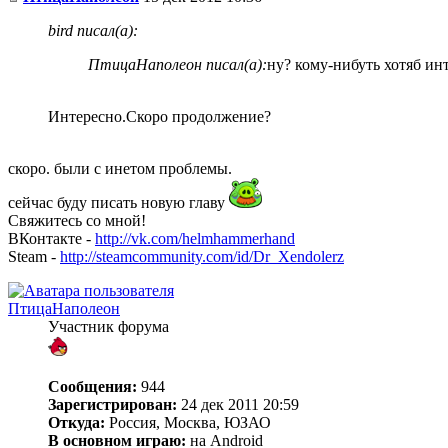
bird писал(а):
ПтицаНаполеон писал(а):
ну? кому-нибуть хотяб ин
Интересно.Скоро продолжение?
скоро. были с инетом проблемы.
сейчас буду писать новую главу
Свяжитесь со мной!
ВКонтакте -
http://vk.com/helmhammerhand
Steam -
http://steamcommunity.com/id/Dr_Xendolerz
ПтицаНаполеон
Участник форума
Сообщения:
944
Зарегистрирован:
24 дек 2011 20:59
Откуда:
Россия, Москва, ЮЗАО
В основном играю:
на Android