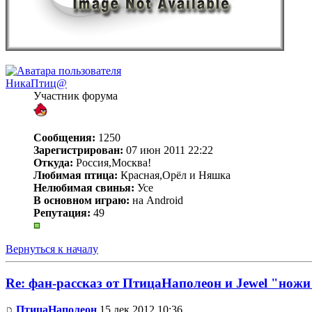
НикаПтиц@
Участник форума
Сообщения:
1250
Зарегистрирован:
07 июн 2011 22:22
Откуда:
Россия,Москва!
Любимая птица:
Красная,Орёл и Няшка
Нелюбимая свинья:
Усе
В основном играю:
на Android
Репутация:
49
Вернуться к началу
Re: фан-рассказ от ПтицаНаполеон и Jewel "ножи
ПтицаНаполеон
15 дек 2012 10:36