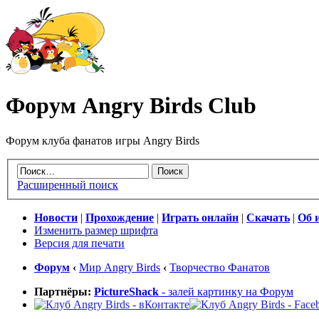
Форум Angry Birds Club
Форум клуба фанатов игры Angry Birds
Расширенный поиск
Новости
|
Прохождение
|
Играть онлайн
|
Скачать
|
Об 
Изменить размер шрифта
Версия для печати
Форум
‹
Мир Angry Birds
‹
Творчество Фанатов
Партнёры:
PictureShack
- залей картинку на Форум